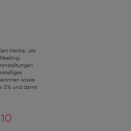
ert Hanke, „sie
 Meeting-
eranstaltungen
istelliges
merInnen sowie
e 3 % und damit
 10