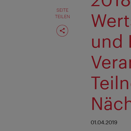
SEITE
Wert
TEILEN
Seite
teilen
und 
Vera
Teil
Näch
01.04.2019