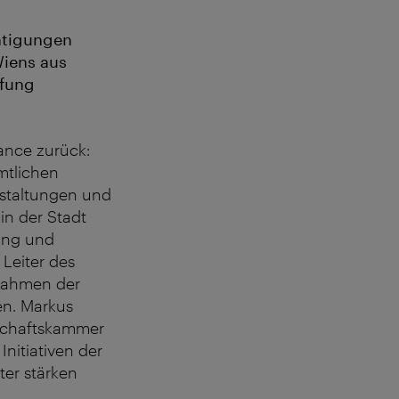
chtigungen
iens aus
pfung
mance zurück:
mtlichen
nstaltungen und
in der Stadt
rung und
 Leiter des
 Rahmen der
en. Markus
tschaftskammer
nitiativen der
ter stärken