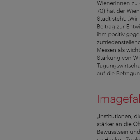
WienerInnen zu 
70) hat der Wien
Stadt steht. „Wi
Beitrag zur Entw
ihm positiv geg
zufriedenstelle
Messen als wicht
Stärkung von Wi
Tagungswirtscha
auf die Befragun
Imagefak
„Institutionen, 
stärker an die Öf
Bewusstsein und 
so Hanke. „Zugle