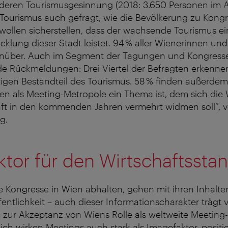
deren Tourismusgesinnung (2018: 3.650 Personen im Al
Tourismus auch gefragt, wie die Bevölkerung zu Kongr
r wollen sicherstellen, dass der wachsende Tourismus ei
icklung dieser Stadt leistet. 94 % aller Wienerinnen un
enüber. Auch im Segment der Tagungen und Kongresse
nde Rückmeldungen: Drei Viertel der Befragten erkenn
igen Bestandteil des Tourismus. 58 % finden außerdem,
en als Meeting-Metropole ein Thema ist, dem sich die
ft in den kommenden Jahren vermehrt widmen soll“, v
g.
tor für den Wirtschaftssta
die Kongresse in Wien abhalten, gehen mit ihren Inhalte
fentlichkeit – auch dieser Informationscharakter trägt 
zur Akzeptanz von Wiens Rolle als weltweite Meeting-
ich wirken Meetings auch stark als Imagefaktor, positi