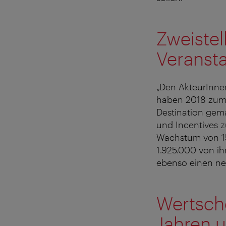
Zweiste
Veranst
„Den AkteurInnen
haben 2018 zum b
Destination gem
und Incentives z
Wachstum von 15
1.925.000 von i
ebenso einen ne
Wertschö
Jahren 