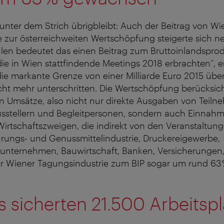
s unter dem Strich übrigbleibt: Auch der Beitrag von Wi
 zur österreichweiten Wertschöpfung steigerte sich ne
len bedeutet das einen Beitrag zum Bruttoinlandsprod
 die in Wien stattfindende Meetings 2018 erbrachten“, e
ie markante Grenze von einer Milliarde Euro 2015 über
ht mehr unterschritten. Die Wertschöpfung berücksich
n Umsätze, also nicht nur direkte Ausgaben von Teiln
usstellern und Begleitpersonen, sondern auch Einnahm
Wirtschaftszweigen, die indirekt von den Veranstaltun
hrungs- und Genussmittelindustrie, Druckereigewerbe,
nternehmen, Bauwirtschaft, Banken, Versicherungen, e
der Wiener Tagungsindustrie zum BIP sogar um rund 63 
 sicherten 21.500 Arbeitspl