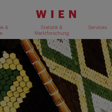
ie &
Statistik &
Services
e
Marktforschung
Suchergebnisse auf Karte an