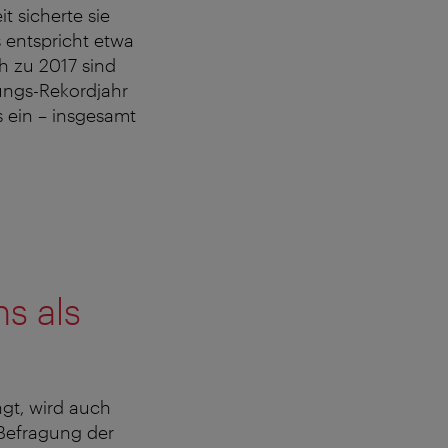
t sicherte sie
s entspricht etwa
h zu 2017 sind
gungs-Rekordjahr
s ein – insgesamt
s als
ngt, wird auch
Befragung der