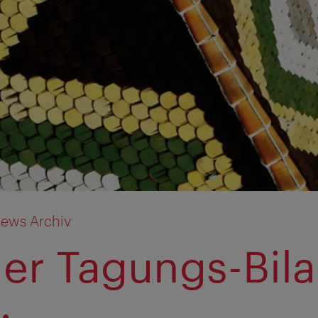
ews Archiv
er Tagungs-Bil
: