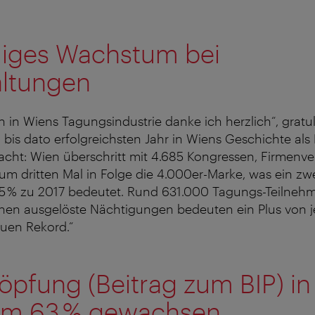
lliges Wachstum bei
altungen
 in Wiens Tagungsindustrie danke ich herzlich“, gratuli
is dato erfolgreichsten Jahr in Wiens Geschichte als
acht: Wien überschritt mit 4.685 Kongressen, Firmenv
um dritten Mal in Folge die 4.000er-Marke, was ein zwe
 % zu 2017 bedeutet. Rund 631.000 Tagungs-Teilneh
hnen ausgelöste Nächtigungen bedeuten ein Plus von j
uen Rekord.“
pfung (Beitrag zum BIP) in
um 63 % gewachsen