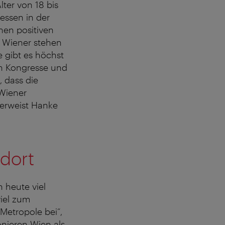
ter von 18 bis
essen in der
nen positiven
d Wiener stehen
 gibt es höchst
en Kongresse und
 dass die
 Wiener
erweist Hanke
ndort
n heute viel
viel zum
Metropole bei“,
onieren Wien als