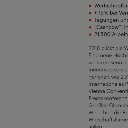
Wertschöpfung
+ 15 % bei Ve
Tagungen und
„Cashcow“: I
21.500 Arbeit
2018 blickt die 
Eine neue Höchs
weiteren Kennza
Incentives so v
generiert wie 201
Internationales 
Vienna Conventi
Pressekonferenz 
Grießler, Obmann
Wien, hob die Be
Wirtschaftskamme
sollen.