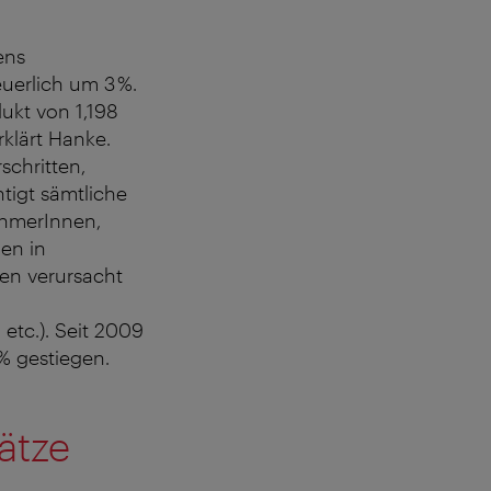
ens
uerlich um 3 %.
ukt von 1,198
rklärt Hanke.
schritten,
tigt sämtliche
ehmerInnen,
en in
gen verursacht
tc.). Seit 2009
% gestiegen.
ätze