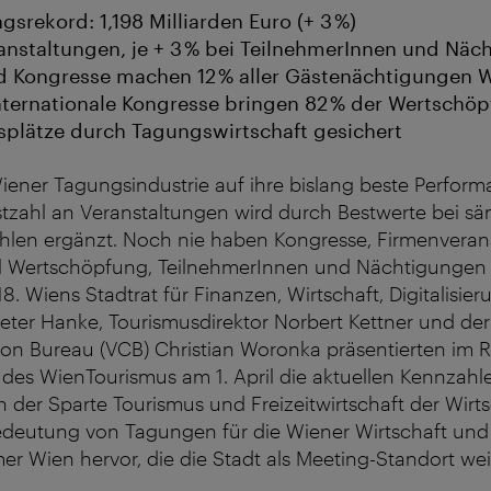
srekord: 1,198 Milliarden Euro (+ 3 %)
ranstaltungen, je + 3 % bei TeilnehmerInnen und Nä
 Kongresse machen 12 % aller Gästenächtigungen W
nternationale Kongresse bringen 82 % der Wertschö
splätze durch Tagungswirtschaft gesichert
Wiener Tagungsindustrie auf ihre bislang beste Perfor
tzahl an Veranstaltungen wird durch Bestwerte bei sä
hlen ergänzt. Noch nie haben Kongresse, Firmenvera
iel Wertschöpfung, TeilnehmerInnen und Nächtigungen 
8. Wiens Stadtrat für Finanzen, Wirtschaft, Digitalisie
Peter Hanke, Tourismusdirektor Norbert Kettner und der
on Bureau (VCB) Christian Woronka präsentierten im
des WienTourismus am 1. April die aktuellen Kennzahl
 der Sparte Tourismus und Freizeitwirtschaft der Wir
deutung von Tagungen für die Wiener Wirtschaft und I
r Wien hervor, die die Stadt als Meeting-Standort wei