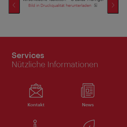
Bild in Druckqualität herunterladen
Großbr
B
Services
Nützliche Informationen
Kontakt
News