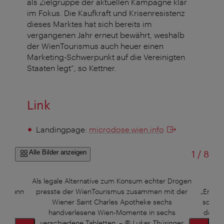
als Zielgruppe der aktuellen Kampagne klar
im Fokus. Die Kaufkraft und Krisenresistenz
dieses Marktes hat sich bereits im
vergangenen Jahr erneut bewährt, weshalb
der WienTourismus auch heuer einen
Marketing-Schwerpunkt auf die Vereinigten
Staaten legt“, so Kettner.
Link
Landingpage:
microdose.wien.info
von
Alle Bilder anzeigen
1
/
8
ener
Als legale Alternative zum Konsum echter Drogen
Lipi
Hermann
presste der WienTourismus zusammen mit der
„Emilie
Wiener Saint Charles Apotheke sechs
so laut
handverlesene Wien-Momente in sechs
der W
verschiedene Tabletten.
–
© Lukas Thüringer
Kampa