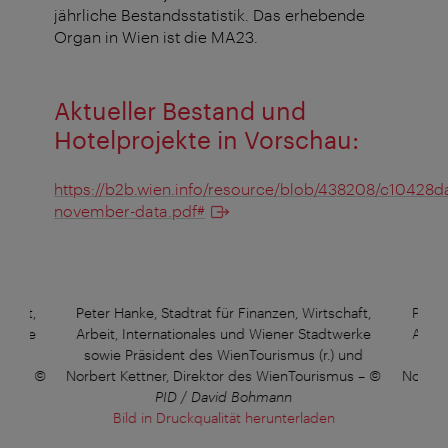
jährliche Bestandsstatistik. Das erhebende
Organ in Wien ist die MA23.
Aktueller Bestand und
Hotelprojekte in Vorschau:
https://b2b.wien.info/resource/blob/438208/c10428
november-data.pdf#
chaft,
Peter Hanke, Stadtrat für Finanzen, Wirtschaft,
Peter
twerke
Arbeit, Internationales und Wiener Stadtwerke
Arbei
) und
sowie Präsident des WienTourismus (r.) und
sowi
mus
–
©
Norbert Kettner, Direktor des WienTourismus
–
©
Norber
PID / David Bohmann
Bild in Druckqualität herunterladen