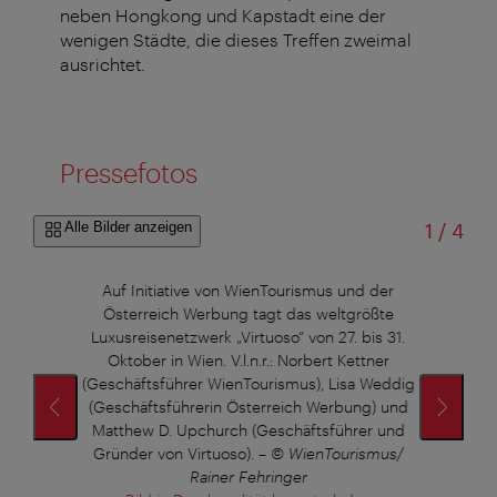
neben Hongkong und Kapstadt eine der
wenigen Städte, die dieses Treffen zweimal
ausrichtet.
Pressefotos
von
Alle Bilder anzeigen
1
/
4
der
Auf Initiative von WienTourismus und der
Au
ßte
Österreich Werbung tagt das weltgrößte
Ös
s 31.
Luxusreisenetzwerk „Virtuoso“ von 27. bis 31.
Luxu
ner
Oktober in Wien. V.l.n.r.: Norbert Kettner
Ok
Weddig
(Geschäftsführer WienTourismus), Lisa Weddig
(Gesc
) und
(Geschäftsführerin Österreich Werbung) und
(Ges
r und
Matthew D. Upchurch (Geschäftsführer und
Matt
mus/
Gründer von Virtuoso).
–
© WienTourismus/
Grün
Rainer Fehringer