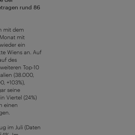
etragen rund 86
n mit dem
 Monat mit
wieder ein
kte Wiens an. Auf
auf des
 weiteren Top-10
alien (38.000,
00, +103%),
gar seine
n Viertel (24%)
h einen
gen.
g im Juli (Daten
 54%. Im