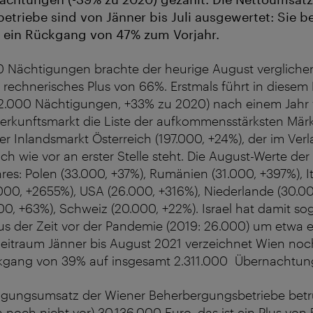
triebe sind von Jänner bis Juli ausgewertet: Sie b
– ein Rückgang von 47% zum Vorjahr.
0 Nächtigungen brachte der heurige August vergliche
rechnerisches Plus von 66%. Erstmals führt in diesem
2.000 Nächtigungen, +33% zu 2020) nach einem Jahr 
Herkunftsmarkt die Liste der aufkommensstärksten Mär
der Inlandsmarkt Österreich (197.000, +24%), der im Verl
h wie vor an erster Stelle steht. Die August-Werte der
res: Polen (33.000, +37%), Rumänien (31.000, +397%), It
2.000, +2655%), USA (26.000, +316%), Niederlande (30.0
00, +63%), Schweiz (20.000, +22%). Israel hat damit so
 der Zeit vor der Pandemie (2019: 26.000) um etwa ei
Zeitraum Jänner bis August 2021 verzeichnet Wien noc
kgang von 39% auf insgesamt 2.311.000 Übernachtun
igungsumsatz der Wiener Beherbergungsbetriebe betru
n noch nicht vor) 30.136.000 Euro, das ist ein Plus von