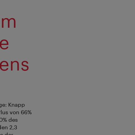
um
ie
mens
nge: Knapp
Plus von 66%
50% des
den 2,3
e der