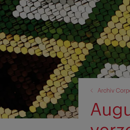
Zurück
Archiv Corp
zu:
Augu
verz