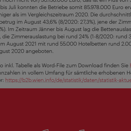
bis Juli konnten die Betriebe somit 85.978.000 Euro er
ger als im Vergleichszeitraum 2020. Die durchschnitt
betrug im August 43,6% (8/2020: 27,3%), jene der Zi
%). Im Zeitraum Jänner bis August lag die Bettenausla
), die Zimmerauslastung bei rund 24% (1-8/2020: rund 
im August 2021 mit rund 55.000 Hotelbetten rund 2.0
August 2020 angeboten.
o inkl. Tabelle als Word-File zum Download finden Sie
ennzahlen in vollem Umfang für sämtliche erhobenen H
er:
https://b2b.wien.info/de/statistik/daten/statistik-aktue