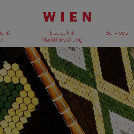
ie &
Statistik &
Services
e
Marktforschung
Suchergebnisse auf Karte an