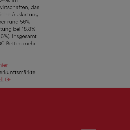
wirtschaften, das
liche Auslastung
mmer rund 56%
stung bei 18,8%
36%). Insgesamt
00 Betten mehr
hier
.
erkunftsmärkte
ll