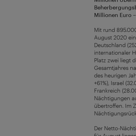
Beherbergungsbe
Millionen Euro 
Mit rund 895.00
August 2020 ein 
Deutschland (25
internationaler 
Platz zwei liegt 
Gesamtjahres nac
des heurigen Jah
+61%), Israel (3
Frankreich (28.0
Nächtigungen aus
übertroffen. Im 
Nächtigungsrüc
Der Netto-Nächt
für August liege