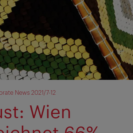
orate News 2021/7-12
st: Wien
eichnet 66%