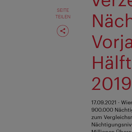
SEITE
Näch
TEILEN
Seite
teilen
Vorj
Hälf
2019
17.09.2021 - Wi
900.000 Nächti
zum Vergleichs
Nächtigungsnive
Millionen Übern