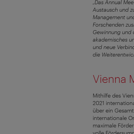
„Das Annual Meet
Austausch und zu
Management und O
Forschenden zusa
Gewinnung und d
akademisches und
und neue Verbind
die Weiterentwic
Vienna 
Mithilfe des Vie
2021 internation
über ein Gesamtv
internationale O
maximale Förder
volle Fördersum