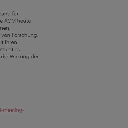
band für
ie AOM heute
nnen,
g von Forschung,
t Ihren
mmunities
 die Wirkung der
l-meeting-