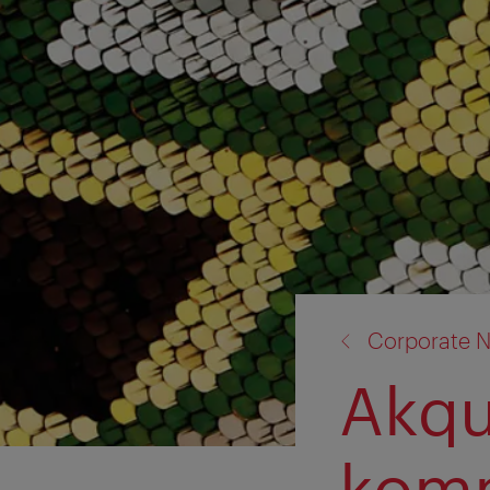
Zurück
Corporate 
zu:
Akqu
komm