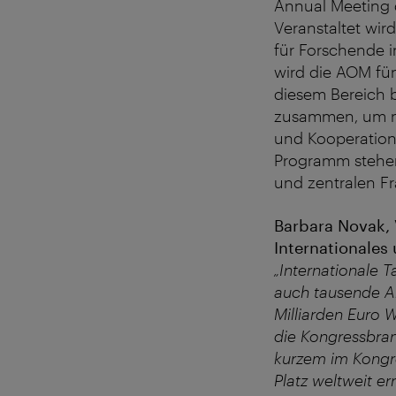
Annual Meeting
Veranstaltet wir
für Forschende 
wird die AOM fün
diesem Bereich b
zusammen, um ne
und Kooperation
Programm stehen
und zentralen F
Barbara Novak, 
Internationales 
„Internationale 
auch tausende Ar
Milliarden Euro 
die Kongressbran
kurzem im Kongre
Platz weltweit er