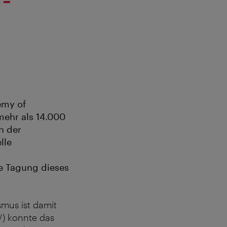
emy of
mehr als 14.000
n der
lle
te Tagung dieses
mus ist damit
V) konnte das