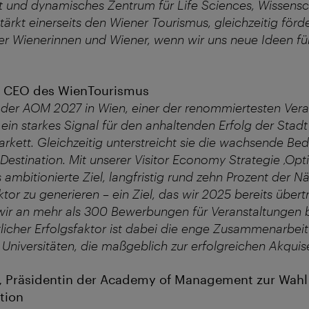
 und dynamisches Zentrum für Life Sciences, Wissensc
tärkt einerseits den Wiener Tourismus, gleichzeitig förde
er Wienerinnen und Wiener, wenn wir uns neue Ideen für
r, CEO des WienTourismus
 der AOM 2027 in Wien, einer der renommiertesten Vera
 ein starkes Signal für den anhaltenden Erfolg der Stad
Parkett. Gleichzeitig unterstreicht sie die wachsende Be
Destination. Mit unserer Visitor Economy Strategie ‚Op
 ambitionierte Ziel, langfristig rund zehn Prozent der 
or zu generieren – ein Ziel, das wir 2025 bereits übert
 wir an mehr als 300 Bewerbungen für Veranstaltungen b
licher Erfolgsfaktor ist dabei die enge Zusammenarbeit
 Universitäten, die maßgeblich zur erfolgreichen Akquise
Präsidentin der Academy of Management zur Wahl 
tion