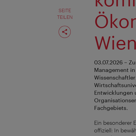
SEITE
Ökon
TEILEN
Seite
teilen
Wie
03.07.2026 – Zu
Management in W
Wissenschaftler
Wirtschaftsuni
Entwicklungen
Organisationsen
Fachgebiets.
Ein besonderer E
offiziell: In be