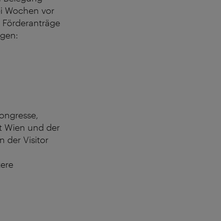
ei Wochen vor
 Förderanträge
agen:
u
ongresse,
t Wien und der
 der Visitor
tere