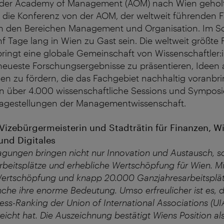
 der Academy of Management (AOM) nach Wien gehol
d die Konferenz von der AOM, der weltweit führenden 
in den Bereichen Management und Organisation. Im 
f Tage lang in Wien zu Gast sein. Die weltweit größte
ringt eine globale Gemeinschaft von Wissenschaftler:
ueste Forschungsergebnisse zu präsentieren, Ideen
en zu fördern, die das Fachgebiet nachhaltig voranbr
 über 4.000 wissenschaftliche Sessions und Symposi
ragestellungen der Managementwissenschaft.
Vizebürgermeisterin und Stadträtin für Finanzen, Wir
und Digitales
Tagungen bringen nicht nur Innovation und Austausch, s
beitsplätze und erhebliche Wertschöpfung für Wien. Mit
Wertschöpfung und knapp 20.000 Ganzjahresarbeitsplät
che ihre enorme Bedeutung. Umso erfreulicher ist es, 
ss-Ranking der Union of International Associations (UI
reicht hat. Die Auszeichnung bestätigt Wiens Position al