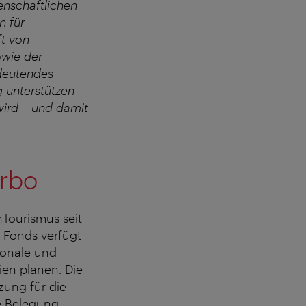
enschaftlichen
n für
t von
owie der
deutendes
g unterstützen
ird – und damit
urbo
nTourismus seit
 Fonds verfügt
ionale und
ien planen. Die
zung für die
e Belegung