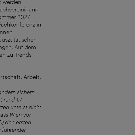
t werden.
Fachvereinigung
Sommer 2027
 Fachkonferenz in
innen
 auszutauschen
ingen. Auf dem
en zu Trends
tschaft, Arbeit,
ondern sichern
 rund 1,7
zen unterstreicht
dass Wien vor
A) den ersten
s führender