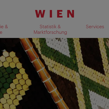
ie &
Statistik &
Services
e
Marktforschung
Suchergebnisse auf Karte an