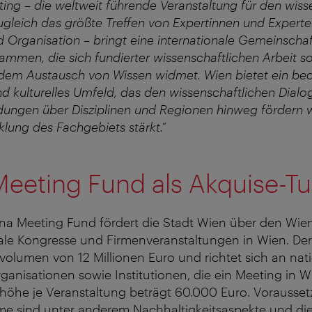
ing – die weltweit führende Veranstaltung für den wiss
gleich das größte Treffen von Expertinnen und Experte
rganisation – bringt eine internationale Gemeinschaf
mmen, die sich fundierter wissenschaftlichen Arbeit s
em Austausch von Wissen widmet. Wien bietet ein be
 kulturelles Umfeld, das den wissenschaftlichen Dialo
ungen über Disziplinen und Regionen hinweg fördern w
klung des Fachgebiets stärkt.“
Meeting Fund als Akquise-T
nna Meeting Fund fördert die Stadt Wien über den Wie
ale Kongresse und Firmenveranstaltungen in Wien. Der
olumen von 12 Millionen Euro und richtet sich an nat
rganisationen sowie Institutionen, die ein Meeting in W
höhe je Veranstaltung beträgt 60.000 Euro. Vorausset
me sind unter anderem Nachhaltigkeitsaspekte und di