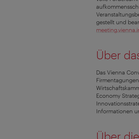
aufkommensschwa
Veranstaltungsb
gestellt und bea
meeting.vienna.
Über da
Das Vienna Conv
Firmentagungen 
Wirtschaftskamme
Economy Strateg
Innovationsstrat
Informationen u
Über di