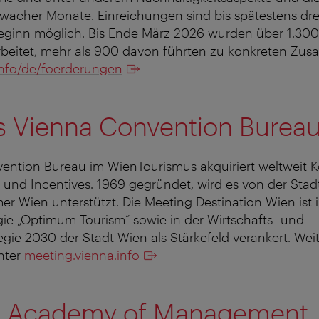
cher Monate. Einreichungen sind bis spätestens dr
eginn möglich. Bis Ende März 2026 wurden über 1.300
rbeitet, mehr als 900 davon führten zu konkreten Zus
info/de/foerderungen
s Vienna Convention Burea
ention Bureau im WienTourismus akquiriert weltweit K
und Incentives. 1969 gegründet, wird es von der Stad
r Wien unterstützt. Die Meeting Destination Wien ist in
ie „Optimum Tourism” sowie in der Wirtschafts- und
egie 2030 der Stadt Wien als Stärkefeld verankert. Wei
nter
meeting.vienna.info
e Academy of Management