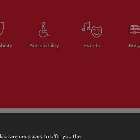
bility
Accessibility
Events
Busg
ies are necessary to offer you the