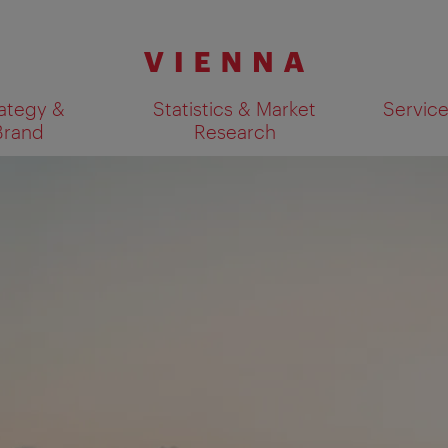
ategy &
Statistics & Market
Servic
Brand
Research
Show search results 