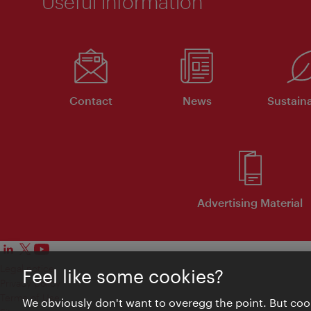
Useful information
Contact
News
Sustaina
Advertising Material
Legal notice
Feel like some cookies?
Privacy policy
Terms of Use
We obviously don't want to overegg the point. But cook