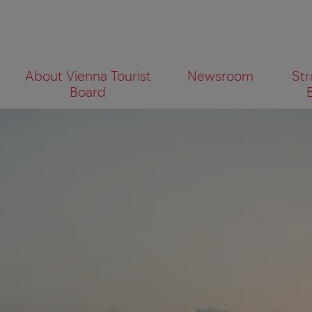
To
To
About Vienna Tourist
Newsroom
Str
navigation
contents
What
Board
are
you
looking
for?