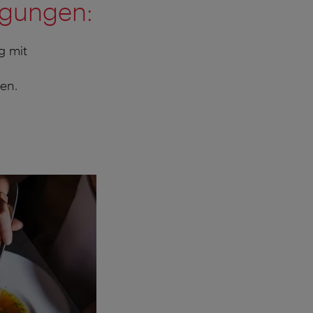
ngungen:
g mit
en.