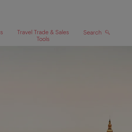
es
Travel Trade & Sales
Search
Tools
SEARCH
on map