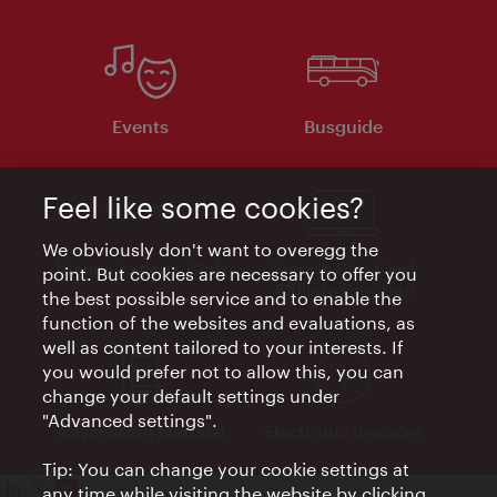
Events
Busguide
Feel like some cookies?
We obviously don't want to overegg the
Vienna Experts Club
Vienna City Card
point. But cookies are necessary to offer you
Affiliate Program
the best possible service and to enable the
function of the websites and evaluations, as
well as content tailored to your interests. If
you would prefer not to allow this, you can
change your default settings under
"Advanced settings".
Advertising Material
Electronic Invoices
Tip: You can change your cookie settings at
any time while visiting the website by clicking