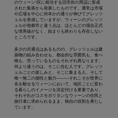
のウィーン1区に相当する旧市街の周辺に形成
された集落から発展したものです。通常は市場
や広場を中心に何本かの通りが伸びてグレッツ
ェルを形成していますが、ウィーンのグレッツ
ェルが他都市と違う点は、ほとんどの場合正式
な境界線がなく、始まりも終わりも存在しない
ところです。
多少の共通点はあるものの、グレッツェルは建
築物の組み合わせも、都会的な雰囲気も、食べ
物も、売っているものもそれぞれ異なります。
何より違うのは、そこに住む人です。グレッツ
ェルごとの楽しみと、そこに集まる人、そして
唯一無二の個性と魅力―――それこそが世界に
名を馳せるウィーンにおいて、地区ごとに変わ
る暮らしのイメージを決定付ける要素であり、
それぞれがコスモポリタンなウィーンの住民と
旅行者に求められるまま、独自の役割を果たし
ています。