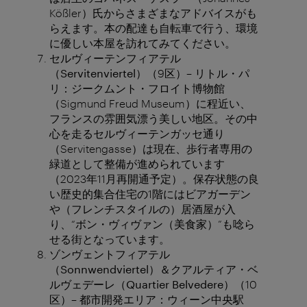
Kößler）氏からさまざまなアドバイスがも
らえます。本の配達も自転車で行う、環境
に優しい本屋を訪れてみてください。
セルヴィーテンフィアテル
（
Servitenviertel
）
（9区）– リトル・パ
リ：ジークムント・フロイト博物館
（Sigmund Freud Museum）に程近い、
フランスの雰囲気漂う美しい地区。その中
心を走るセルヴィーテンガッセ通り
（Servitengasse）は現在、歩行者専用の
緑道として整備が進められています
（2023年11月再開通予定）。保存状態の良
い歴史的集合住宅の1階にはビアガーデン
や（フレンチスタイルの）居酒屋が入
り、“ボン・ヴィヴァン（美食家）”も唸ら
せる街となっています。
ゾンヴェントフィアテル
（
Sonnwendviertel
）＆クアルティア・ベ
ルヴェデーレ（
Quartier Belvedere
）
（10
区）– 都市開発エリア：ウィーン中央駅