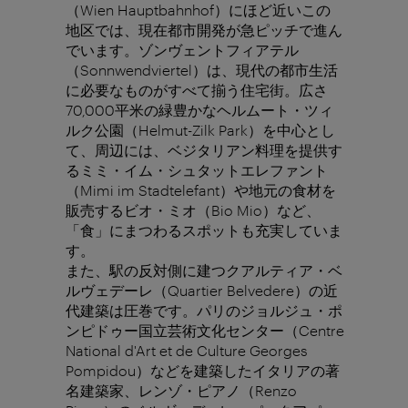
（Wien Hauptbahnhof）にほど近いこの
地区では、現在都市開発が急ピッチで進ん
でいます。ゾンヴェントフィアテル
（Sonnwendviertel）は、現代の都市生活
に必要なものがすべて揃う住宅街。広さ
70,000平米の緑豊かなヘルムート・ツィ
ルク公園（Helmut-Zilk Park）を中心とし
て、周辺には、ベジタリアン料理を提供す
るミミ・イム・シュタットエレファント
（Mimi im Stadtelefant）や地元の食材を
販売するビオ・ミオ（Bio Mio）など、
「食」にまつわるスポットも充実していま
す。
また、駅の反対側に建つクアルティア・ベ
ルヴェデーレ（Quartier Belvedere）の近
代建築は圧巻です。パリのジョルジュ・ポ
ンピドゥー国立芸術文化センター（Centre
National d'Art et de Culture Georges
Pompidou）などを建築したイタリアの著
名建築家、レンゾ・ピアノ（Renzo