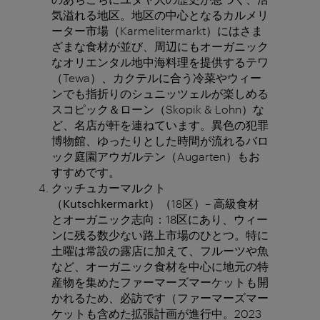
気溢れる地区。地区の中心となるカルメリ
ーター市場（Karmelitermarkt）にはさま
ざまな食材が並び、周辺にもオーガニック
なオリエンタル地中海料理を提供するテワ
（Tewa）、カクテルに合う冷菜やウィー
ンでも指折りのシュニッツェルが楽しめる
スコピック＆ローン（Skopik & Lohn）な
ど、名店が軒を連ねています。異色の犯罪
博物館、ゆったりとした時間が流れるバロ
ック庭園アウガルテン（Augarten）もお
すすめです。
クッチュカーマルクト
（
Kutschkermarkt
）
（18区）– 高級食材
とオーガニック志向：18区にあり、ウィー
ンに残る数少ない路上市場のひとつ。特に
土曜は常設の露店に加えて、フルーツや魚
など、オーガニック食材を中心に地元の特
産物を集めたファーマーズマーケットも開
かれるため、必訪です（ファーマーズマー
ケットも含めた拡張計画が進行中。2023