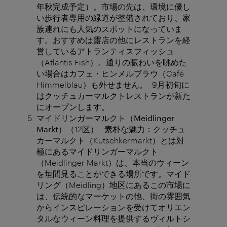
年秋完成予定）。市場の先は、環境に優し
い歩行者専用の緑道が整備されており、家
族連れにも人気のスポットになっていま
す。おすすめは露店の他にレストランを経
営しているアトランティスフィッシュ
（Atlantis Fish）。通りの賑わいを眺めた
い場合はカフェ・ヒンメルブラウ（Café
Himmelblau）も外せません。 9月初旬に
はクッチュカーマルクトレストランが新た
にオープンします。
マイドリンガーマルクト（
Meidlinger
Markt
）
（12区）– 素朴な魅力：クッチュ
カーマルクト（Kutschkermarkt）とは対
極にあるマイドリンガーマルクト
（Meidlinger Markt）は、本当のウィーン
を垣間見ることができる場所です。マイド
リング（Meidling）地区にあるこの市場に
は、伝統的なマーケットの他、街の雰囲気
からインスピレーションを受けてオリエン
タルなウィーン料理を提供するヴィルトシ