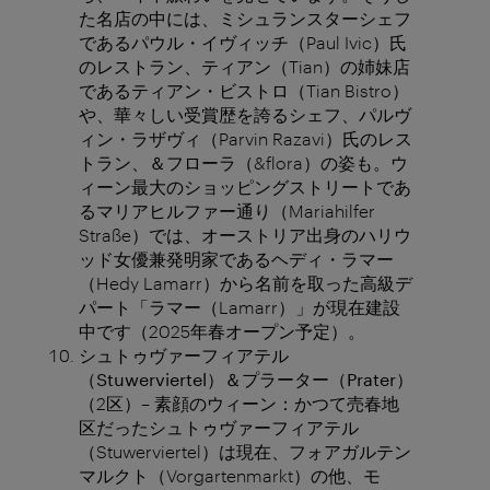
た名店の中には、ミシュランスターシェフ
であるパウル・イヴィッチ（Paul Ivic）氏
のレストラン、ティアン（Tian）の姉妹店
であるティアン・ビストロ（Tian Bistro）
や、華々しい受賞歴を誇るシェフ、パルヴ
ィン・ラザヴィ（Parvin Razavi）氏のレス
トラン、＆フローラ（&flora）の姿も。ウ
ィーン最大のショッピングストリートであ
るマリアヒルファー通り（Mariahilfer
Straße）では、オーストリア出身のハリウ
ッド女優兼発明家であるヘディ・ラマー
（Hedy Lamarr）から名前を取った高級デ
パート「ラマー（Lamarr）」が現在建設
中です（2025年春オープン予定）。
シュトゥヴァーフィアテル
（
Stuwerviertel
）＆プラーター（
Prater
）
（2区）– 素顔のウィーン：かつて売春地
区だったシュトゥヴァーフィアテル
（Stuwerviertel）は現在、フォアガルテン
マルクト（Vorgartenmarkt）の他、モ