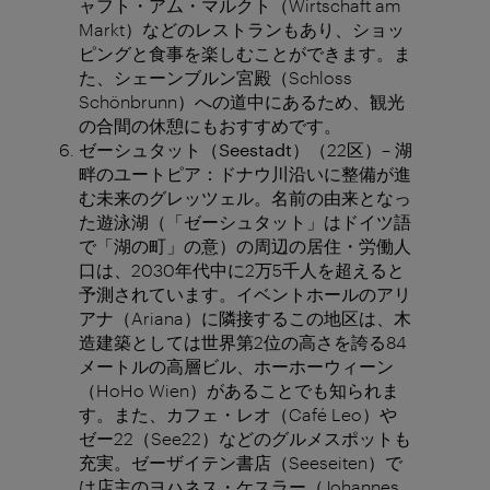
ャフト・アム・マルクト（Wirtschaft am
Markt）などのレストランもあり、ショッ
ピングと食事を楽しむことができます。ま
た、シェーンブルン宮殿（Schloss
Schönbrunn）への道中にあるため、観光
の合間の休憩にもおすすめです。
ゼーシュタット（
Seestadt
）
（22区）– 湖
畔のユートピア：ドナウ川沿いに整備が進
む未来のグレッツェル。名前の由来となっ
た遊泳湖（「ゼーシュタット」はドイツ語
で「湖の町」の意）の周辺の居住・労働人
口は、2030年代中に2万5千人を超えると
予測されています。イベントホールのアリ
アナ（Ariana）に隣接するこの地区は、木
造建築としては世界第2位の高さを誇る84
メートルの高層ビル、ホーホーウィーン
（HoHo Wien）があることでも知られま
す。また、カフェ・レオ（Café Leo）や
ゼー22（See22）などのグルメスポットも
充実。ゼーザイテン書店（Seeseiten）で
は店主のヨハネス・ケスラー（Johannes