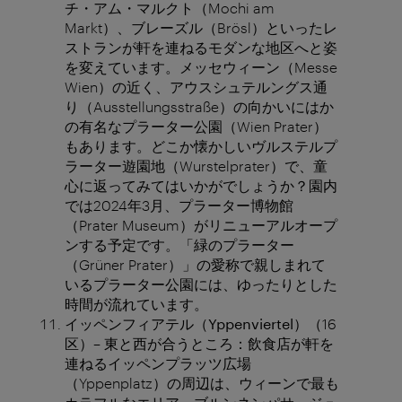
チ・アム・マルクト（Mochi am
Markt）、ブレーズル（Brösl）といったレ
ストランが軒を連ねるモダンな地区へと姿
を変えています。メッセウィーン（Messe
Wien）の近く、アウスシュテルングス通
り（Ausstellungsstraße）の向かいにはか
の有名なプラーター公園（Wien Prater）
もあります。どこか懐かしいヴルステルプ
ラーター遊園地（Wurstelprater）で、童
心に返ってみてはいかがでしょうか？園内
では2024年3月、プラーター博物館
（Prater Museum）がリニューアルオープ
ンする予定です。「緑のプラーター
（Grüner Prater）」の愛称で親しまれて
いるプラーター公園には、ゆったりとした
時間が流れています。
イッペンフィアテル（
Yppenviertel
）
（16
区）– 東と西が合うところ：飲食店が軒を
連ねるイッペンプラッツ広場
（Yppenplatz）の周辺は、ウィーンで最も