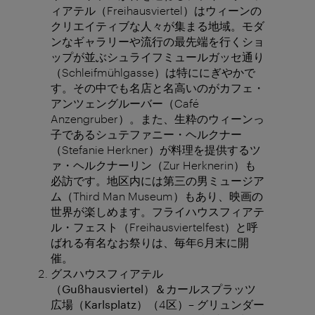
ィアテル（Freihausviertel）はウィーンの
クリエイティブな人々が集まる地域。モダ
ンなギャラリーや流行の最先端を行くショ
ップが並ぶシュライフミュールガッセ通り
（Schleifmühlgasse）は特ににぎやかで
す。その中でも名店と名高いのがカフェ・
アンツェングルーバー（Café
Anzengruber）。また、生粋のウィーンっ
子であるシュテファニー・ヘルクナー
（Stefanie Herkner）が料理を提供するツ
ァ・ヘルクナーリン（Zur Herknerin）も
必訪です。地区内には第三の男ミュージア
ム（Third Man Museum）もあり、映画の
世界が楽しめます。フライハウスフィアテ
ル・フェスト（Freihausviertelfest）と呼
ばれる有名なお祭りは、毎年6月末に開
催。
グスハウスフィアテル
（
Gußhausviertel
）＆カールスプラッツ
広場（
Karlsplatz
）
（4区）– グリュンダー