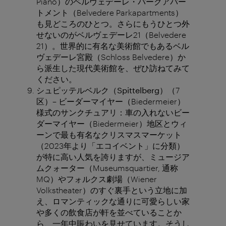
Piano）のベルヴェデーレ・パークアパー
トメント（Belvedere Parkapartments）
も見どころのひとつ。さらにもうひとつ外
せないのがベルヴェデーレ21（Belvedere
21）。世界的に有名な美術館でもあるベル
ヴェデーレ宮殿（Schloss Belvedere）か
ら派生した現代美術館を、ぜひ訪ねてみて
ください。
シュピッテルベルク（
Spittelberg
）
（7
区）– ビーダーマイヤー（Biedermeier）
様式のサンクチュアリ：車の入れないビー
ダーマイヤー（Biedermeier）地区とウィ
ーンで最も有名なクリスマスマーケット
（2023年より「エコイベント」に分類）
が特に高い人気を誇りますが、ミュージア
ムクォーター（Museumsquartier, 通称
MQ）やフォルクス劇場（Wiener
Volkstheater）のすぐ裏手という立地に加
え、ロマンティックな通りに可愛らしい家
や多くの飲食店が軒を並べていることか
ら、一年中賑わいを見せています。そうし