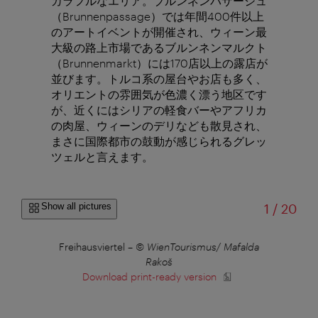
カラフルなエリア。ブルンネンパサージュ
（Brunnenpassage）では年間400件以上
のアートイベントが開催され、ウィーン最
大級の路上市場であるブルンネンマルクト
（Brunnenmarkt）には170店以上の露店が
並びます。トルコ系の屋台やお店も多く、
オリエントの雰囲気が色濃く漂う地区です
が、近くにはシリアの軽食バーやアフリカ
の肉屋、ウィーンのデリなども散見され、
まさに国際都市の鼓動が感じられるグレッ
ツェルと言えます。
of
Show all pictures
1
/
20
Freihausviertel
–
© WienTourismus/ Mafalda
Fr
Rakoš
Download print-ready version