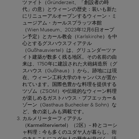
ツァイト（Gründerzeit、「創設者の時
代」の意）とウィーンの歴史：装いも新た
にリニューアルオープンするウィーン・ミ
ュージアム・カールスプラッツ本館
（Wien Museum、2023年12月6日オープ
ン予定）とカール教会（Karlskirche）を中
心とするグスハウスフィアテル
（Gußhausviertel）は、グリュンダーツァ
イト建築が数多く残る地区。その名前の由
来は、1750年に建設された大砲鋳造所（グ
スハウス（Gußhaus））から。跡地には現
在、ウィーン工科大学のキャンパスが置か
れています。国際色豊かな料理を提供する
ツゾム（Z’SOM）や伝統的なウィーン料理
が楽しめるガストハウス・ブフエッカー＆
ゾーン（Gasthaus Buchecker & Sohn）な
ど、食の楽しみも満載です。
カルメリーターフィアテル
（
Karmeliterviertel
）
（2区）– 粋とコーシ
ャ料理：今も多くのユダヤ人が暮らし、街
のあちこちにユダヤ人の歴史が息づく、活