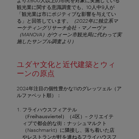
より3,600人以上の市民を対象に実施している
観光業に関する意識調査でも、10人中9人が
「観光業は市にポジティブな影響を与えてい
る」と回答しています。
（
2022
年に独立系マ
ーケティングリサーチ会社・マノーヴァ
（
MANOVA
）がウィーン市観光局に代わって実
施したサンプル調査より）
ユダヤ文化と近代建築とウィ
ーンの原点
2024年注目の個性豊かな11のグレッツェル（ア
ルファベット順）：
フライハウスフィアテル
（
Freihausviertel
）
（4区）– クリエイテ
ィブで都会的な街：ナッシュマルクト
（Naschmarkt）に隣接し、落ち着いた店
やレストランが軒を連ねるフライハウスフ