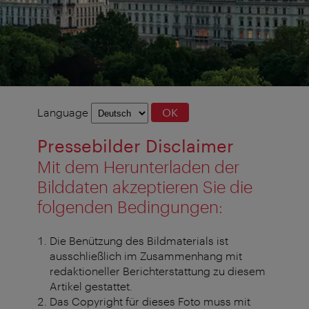
Language
Language
OK
selection
Pressebilder Disclaimer
Mit dem Herunterladen der
Bilddaten akzeptieren Sie die
folgenden Bedingungen:
Die Benützung des Bildmaterials ist
ausschließlich im Zusammenhang mit
redaktioneller Berichterstattung zu diesem
Artikel gestattet.
Das Copyright für dieses Foto muss mit