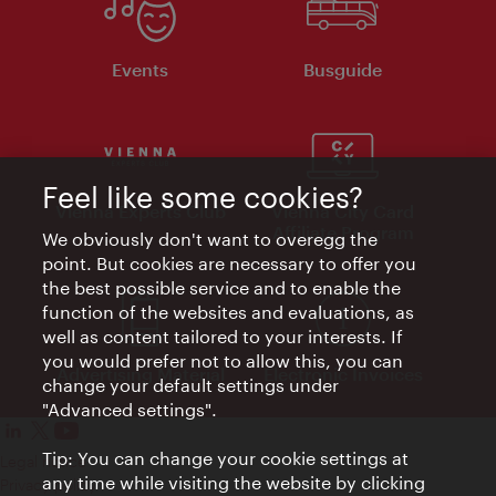
Events
Busguide
Feel like some cookies?
Vienna Experts Club
Vienna City Card
Affiliate Program
We obviously don't want to overegg the
point. But cookies are necessary to offer you
the best possible service and to enable the
function of the websites and evaluations, as
well as content tailored to your interests. If
you would prefer not to allow this, you can
Advertising Material
Electronic Invoices
change your default settings under
"Advanced settings".
Tip: You can change your cookie settings at
Legal notice
any time while visiting the website by clicking
Privacy policy