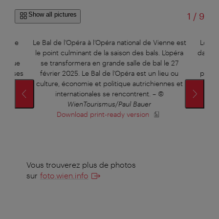
of
Show all pictures
1
/
9
 comme
Le Bal de l’Opéra à l’Opéra national de Vienne est
Lors d
t un
le point culminant de la saison des bals. L’opéra
dames 
are que
se transformera en grande salle de bal le 27
qu
aucisses
février 2025. Le Bal de l’Opéra est un lieu ou
polona
–
©
culture, économie et politique autrichiennes et
avoir 
internationales se rencontrent.
–
©
que t
WienTourismus/Paul Bauer
piste
Download print-ready version
Vous trouverez plus de photos
sur
foto.wien.info