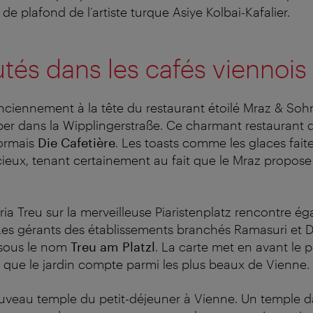
 de plafond de l’artiste turque Asiye Kolbai-Kafalier.
és dans les cafés viennois
nciennement à la tête du restaurant étoilé Mraz & Sohn,
ber dans la Wipplingerstraße. Ce charmant restaurant 
sormais
Die Cafetière
. Les toasts comme les glaces fait
cieux, tenant certainement au fait que le Mraz propose
ria Treu sur la merveilleuse Piaristenplatz rencontre é
Les gérants des établissements branchés Ramasuri et D
 sous le nom
Treu am Platzl
. La carte met en avant le p
s que le jardin compte parmi les plus beaux de Vienne.
veau temple du petit-déjeuner à Vienne. Un temple da