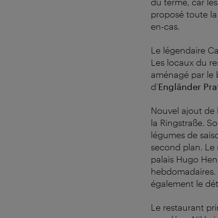
du terme, car le
proposé toute la
en-cas.
Le légendaire C
Les locaux du res
aménagé par le b
d’
Engländer Pra
Nouvel ajout de l
la Ringstraße. S
légumes de saiso
second plan. Le 
palais Hugo Hen
hebdomadaires. L
également le dét
Le restaurant p