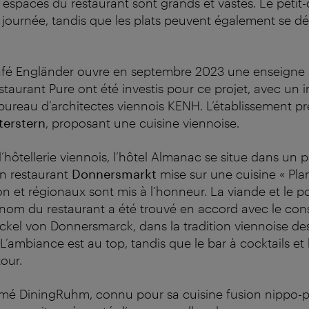
s espaces du restaurant sont grands et vastes. Le petit
 journée, tandis que les plats peuvent également se 
afé Engländer ouvre en septembre 2023 une enseigne a
taurant Pure ont été investis pour ce projet, avec un i
ureau d’architectes viennois KENH. L’établissement p
terstern
, proposant une cuisine viennoise.
’hôtellerie viennois, l’hôtel Almanac se situe dans un pa
on restaurant
Donnersmarkt
mise sur une cuisine « Plan
n et régionaux sont mis à l’honneur. La viande et le p
nom du restaurant a été trouvé en accord avec le con
ckel von Donnersmarck, dans la tradition viennoise d
’ambiance est au top, tandis que le bar à cocktails et 
our.
rimé DiningRuhm, connu pour sa cuisine fusion nippo-