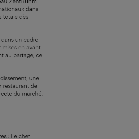
veau
ZentRuhm
ernationaux dans
 totale dès
is dans un cadre
t mises en avant.
ent au partage, ce
ndissement, une
n restaurant de
irecte du marché.
es : Le chef