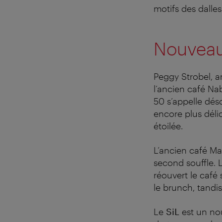
motifs des dalles
Nouveaut
Peggy Strobel, a
l’ancien café Na
50 s’appelle dé
encore plus déli
étoilée.
L’ancien café Ma
second souffle. 
réouvert le café
le brunch, tandi
Le
SiL
est un nou