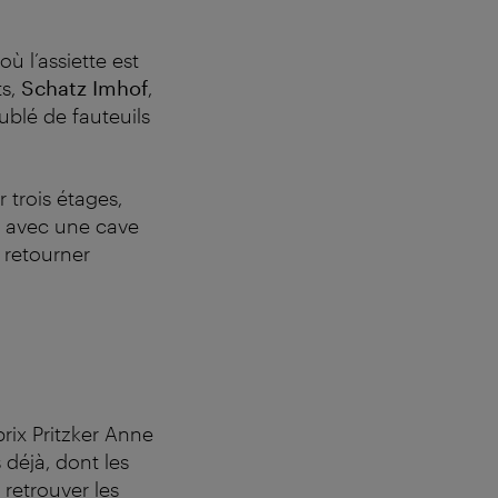
ù l’assiette est
ts,
Schatz Imhof
,
ublé de fauteuils
r trois étages,
e, avec une cave
 retourner
rix Pritzker Anne
 déjà, dont les
 retrouver les