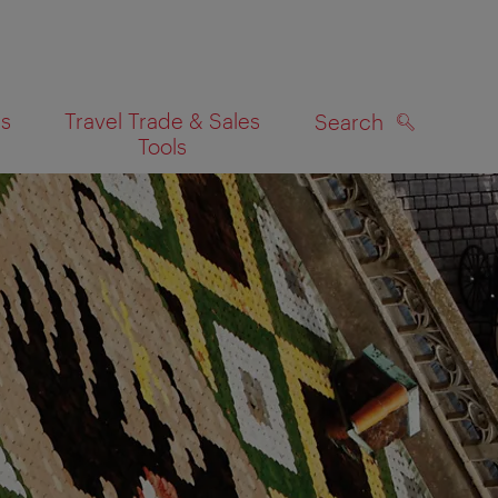
es
Travel Trade & Sales
Search
Tools
SEARCH
on map