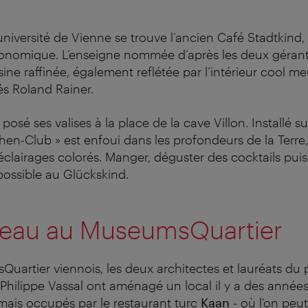
université de Vienne se trouve l’ancien Café Stadtkind, o
onomique. L’enseigne nommée d’après les deux géran
ne raffinée, également reflétée par l’intérieur cool me
és Roland Rainer.
posé ses valises à la place de la cave Villon. Installé su
tchen-Club » est enfoui dans les profondeurs de la Terr
clairages colorés. Manger, déguster des cocktails puis
 possible au Glückskind.
eau au MuseumsQuartier
uartier viennois, les deux architectes et lauréats du p
Philippe Vassal ont aménagé un local il y a des années
ais occupés par le restaurant turc
Kaan
- où l’on peut