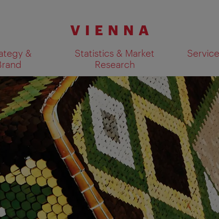
ategy &
Statistics & Market
Servic
Brand
Research
Show search results 