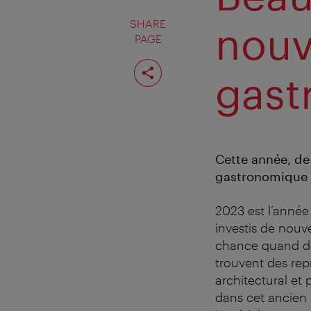
SHARE
nouv
PAGE
Share
page
gast
Cette année, de
gastronomique 
2023 est l’année
investis de nouv
chance quand de 
trouvent des re
architectural et
dans cet ancien 