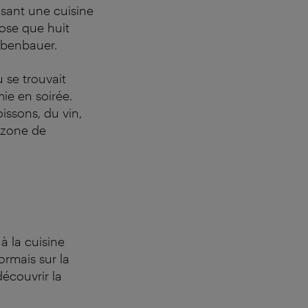
osant une cuisine
ose que huit
iebenbauer.
 se trouvait
mie en soirée.
oissons, du vin,
a zone de
à la cuisine
ormais sur la
écouvrir la