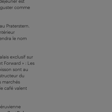
-déjeuner est
déguster comme
u Praterstern.
ntérieur
rendra le nom
lais exclusif sur
t Forward » : Les
oisson sont au
structeur du
es marchés
le café valent
péruvienne