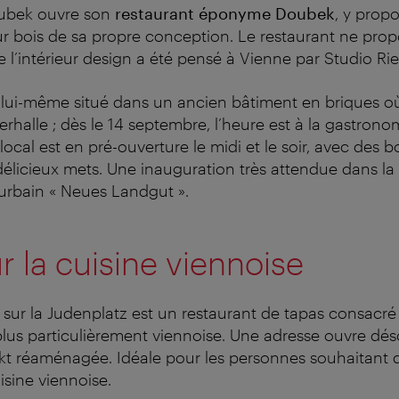
oubek ouvre son
restaurant éponyme Doubek
, y prop
r bois de sa propre conception. Le restaurant ne prop
ue l’intérieur design a été pensé à Vienne par Studio R
 lui-même situé dans un ancien bâtiment en briques où
erhalle ; dès le 14 septembre, l’heure est à la gastrono
local est en pré-ouverture le midi et le soir, avec des b
délicieux mets. Une inauguration très attendue dans l
rbain « Neues Landgut ».
 la cuisine viennoise
sur la Judenplatz est un restaurant de tapas consacré 
plus particulièrement viennoise. Une adresse ouvre dés
t réaménagée. Idéale pour les personnes souhaitant d
uisine viennoise.