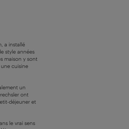
 a installé
de style années
es maison y sont
 une cuisine
galement un
rechsler ont
etit-déjeuner et
ns le vrai sens