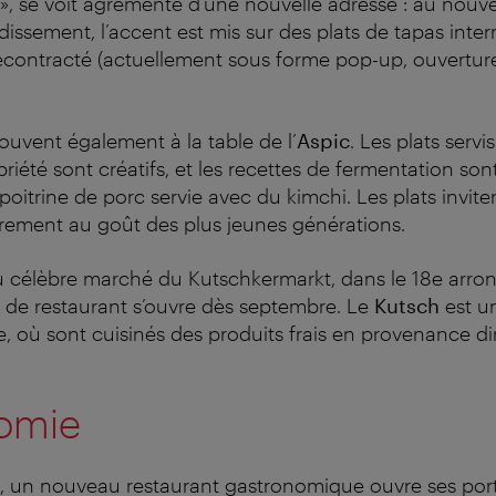
 », se voit agrémenté d’une nouvelle adresse : au nou
ndissement, l’accent est mis sur des plats de tapas int
décontracté (actuellement sous forme pop-up, ouverture
rouvent également à la table de l’
Aspic
. Les plats serv
iété sont créatifs, et les recettes de fermentation son
 poitrine de porc servie avec du kimchi. Les plats invit
ièrement au goût des plus jeunes générations.
 célèbre marché du Kutschkermarkt, dans le 18e arro
 de restaurant s’ouvre dès septembre. Le
Kutsch
est u
, où sont cuisinés des produits frais en provenance d
omie
, un nouveau restaurant gastronomique ouvre ses port