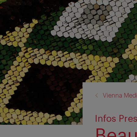
back
Vienna Med
to:
Infos Pre
Beau