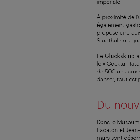
impériale.
À proximité de l’
également gastr
propose une cuisi
Stadthallen sign
Le
Glückskind
a 
le « Cocktail-Ki
de 500 ans aux é
danser, tout est
Du nouv
Dans le MuseumsQ
Lacaton et Jean-
murs sont désorm