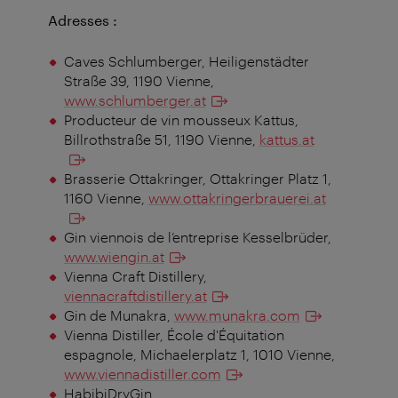
Adresses :
Caves Schlumberger, Heiligenstädter
Straße 39, 1190 Vienne,
www.schlumberger.at
Producteur de vin mousseux Kattus,
Billrothstraße 51, 1190 Vienne,
kattus.at
Brasserie Ottakringer, Ottakringer Platz 1,
1160 Vienne,
www.ottakringerbrauerei.at
Gin viennois de l’entreprise Kesselbrüder,
www.wiengin.at
Vienna Craft Distillery,
viennacraftdistillery.at
Gin de Munakra,
www.munakra.com
Vienna Distiller, École d'Équitation
espagnole, Michaelerplatz 1, 1010 Vienne,
www.viennadistiller.com
HabibiDryGin,