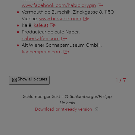
www.facebook.com/habibidrygin
Vermouth de Burschik, Zinckgasse 8, 1150
Vienne,
www.burschik.com
Kalê,
kale.at
Producteur de café Naber,
naberkaffee.com
Alt Wiener Schnapsmuseum GmbH,
fischerspirits.com
of
Show all pictures
1
/
7
Schlumberger Sekt
–
© Schlumberger/Philipp
Lipiarski
Download print-ready version