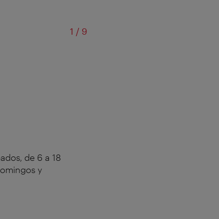
of
1
/
9
Me
bados, de 6 a 18
 domingos y