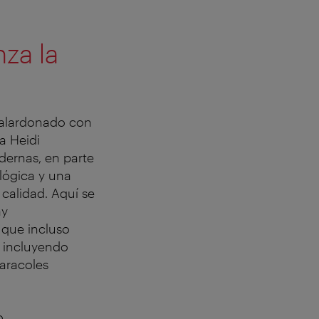
nza la
galardonado con
a Heidi
dernas, en parte
ógica y una
calidad. Aquí se
ay
 que incluso
, incluyendo
caracoles
o