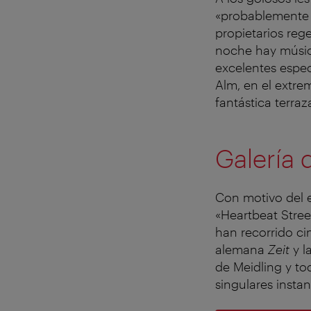
«probablemente l
propietarios reg
noche hay música
excelentes espec
Alm, en el extrem
fantástica terraz
Galería 
Con motivo del 
«Heartbeat Stree
han recorrido ci
alemana
Zeit
y l
de Meidling y to
singulares insta