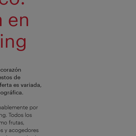
a en
ing
l corazón
estos de
erta es variada,
ográfica.
obablemente por
ng. Todos los
mo frutas,
os y acogedores