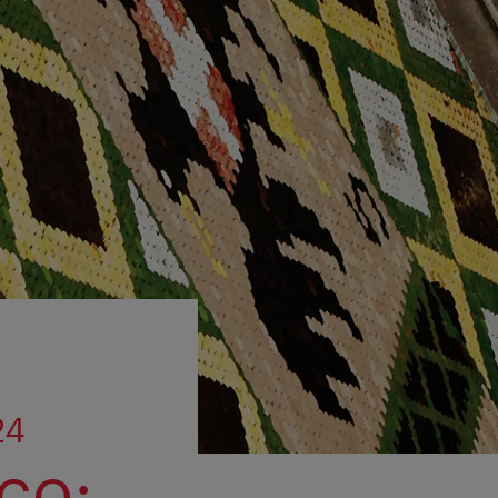
24
co: