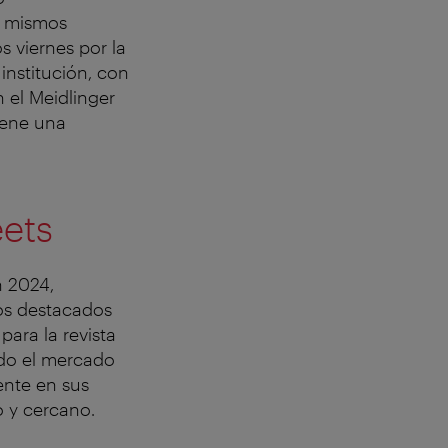
s mismos
s viernes por la
institución, con
 el Meidlinger
tiene una
eets
n 2024,
fos destacados
para la revista
ado el mercado
ente en sus
o y cercano.