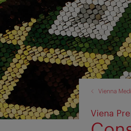
back
Vienna Med
to:
Viena Pre
Cons