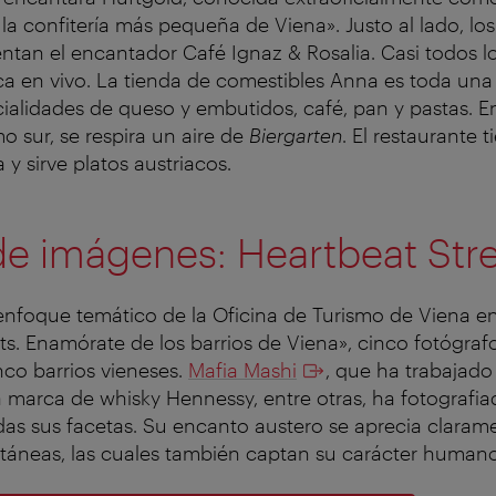
a confitería más pequeña de Viena». Justo al lado, lo
entan el encantador Café Ignaz & Rosalia. Casi todos lo
 en vivo. La tienda de comestibles Anna es toda una 
ialidades de queso y embutidos, café, pan y pastas. En
o sur, se respira un aire de
Biergarten
. El restaurante 
a y sirve platos austriacos.
de imágenes: Heartbeat Str
enfoque temático de la Oficina de Turismo de Viena e
ts. Enamórate de los barrios de Viena», cinco fotógra
nco barrios vieneses.
Mafia Mashi
, que ha trabajado 
a marca de whisky Hennessy, entre otras, ha fotografi
das sus facetas. Su encanto austero se aprecia claram
ntáneas, las cuales también captan su carácter human