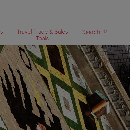
es
Travel Trade & Sales
Search
Tools
SEARCH
on map