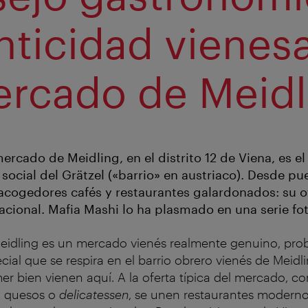
nticidad vienes
ercado de Meidl
ercado de Meidling, en el distrito 12 de Viena, es e
social del Grätzel («barrio» en austriaco). Desde pu
cogedores cafés y restaurantes galardonados: su of
acional. Mafia Mashi lo ha plasmado en una serie fot
eidling es un mercado vienés realmente genuino, pr
cial que se respira en el barrio obrero vienés de Meidli
r bien vienen aquí. A la oferta típica del mercado, co
, quesos o
delicatessen
, se unen restaurantes modern