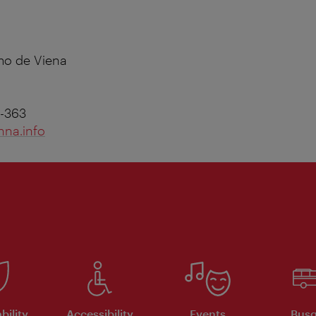
smo de Viena
14-363
nna.info
bility
Accessibility
Events
Busg