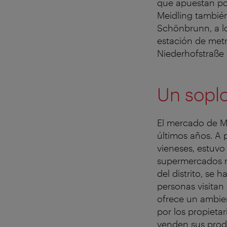
que apuestan por
Meidling también
Schönbrunn, a lo
estación de metr
Niederhofstraße 
Un soplo
El mercado de M
últimos años. A
vieneses, estuvo
supermercados má
del distrito, se
personas visita
ofrece un ambien
por los propieta
venden sus produ