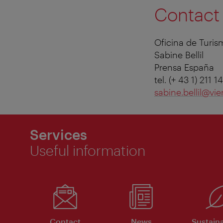
Contact
Oficina de Turi
Sabine Bellil
Prensa España
tel. (+ 43 1) 211 
sabine.bellil@vie
Services
Useful information
Contact
News
Sustaina