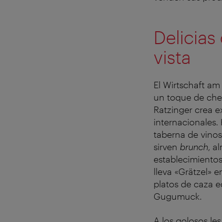
Delicias
vista
El Wirtschaft am
un toque de chef
Ratzinger crea e
internacionales.
taberna de vinos
sirven
brunch
, a
establecimientos
lleva «Grätzel» 
platos de caza e
Gugumuck.
A los golosos le