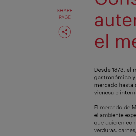
SHARE
aute
PAGE
Share
page
el m
Desde 1873, el m
gastronómico y 
mercado hasta a
vienesa e intern
El mercado de M
el ambiente espe
que quieren come
verduras, carnes