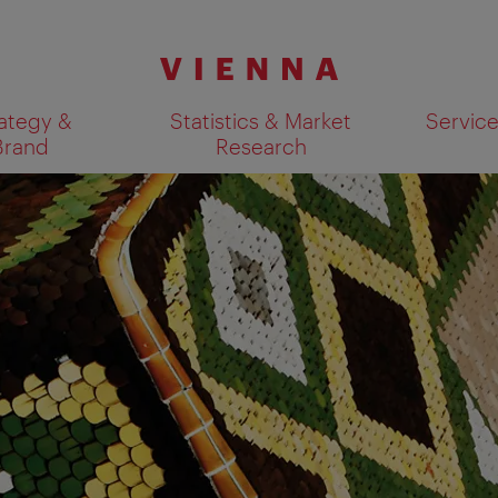
ategy &
Statistics & Market
Servic
Brand
Research
Show search results 