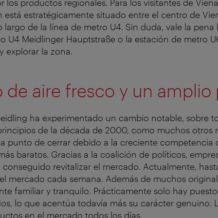
 los productos regionales. Para los visitantes de Vien
 está estratégicamente situado entre el centro de Vien
 largo de la línea de metro U4. Sin duda, vale la pena 
o U4 Meidlinger Hauptstraße o la estación de metro U
y explorar la zona.
 de aire fresco y un amplio
eidling ha experimentado un cambio notable, sobre t
 principios de la década de 2000, como muchos otros
 a punto de cerrar debido a la creciente competencia 
s baratos. Gracias a la coalición de políticos, empres
 ha conseguido revitalizar el mercado. Actualmente, has
n el mercado cada semana. Además de muchos original
te familiar y tranquilo. Prácticamente solo hay puest
rios, lo que acentúa todavía más su carácter genuino. L
ctos en el mercado todos los días.