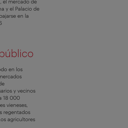
a, el mercado de
a y el Palacio de
bajarse en la
6
 público
odo en los
 mercados
de
arios y vecinos
ta 18 000
es vieneses,
os regentados
os agricultores