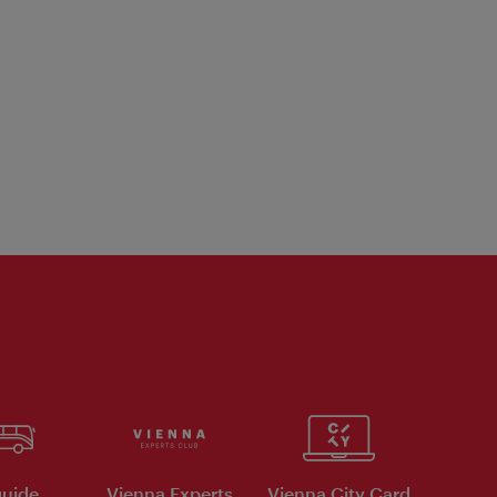
uide
Vienna Experts
Vienna City Card