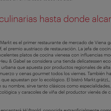
 culinarias hasta donde alca
 Markt es el primer restaurante de mercado de Viena 
, el premio austriaco de restauración. La jefa de cocin
xcelentes platos de cocina vienesa con influencias mo
 Heu & Gabel se considera una tienda
delicatessen
ecol
 urbana que apuesta por productos regionales de alta 
lmuerzo y cenas
gourmet
todos los viernes. También h
 que apuestan por lo ecológico. El bistró Markt.grätzL,
en su nombre, sirve tanto clásicos como especialidades
cológica y caracoles de viña del productor vienés de 
s encantará Hüftgold, conocida extraoficialmente com