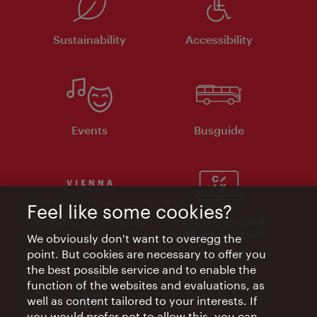
Sustainability
Accessibility
Events
Busguide
Feel like some cookies?
Vienna Experts Club
Vienna City Card
Affiliate Program
We obviously don't want to overegg the
point. But cookies are necessary to offer you
the best possible service and to enable the
function of the websites and evaluations, as
well as content tailored to your interests. If
you would prefer not to allow this, you can