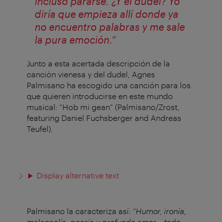
incluso pararse. ¿Y el dudel? Yo
diría que empieza allí donde ya
no encuentro palabras y me sale
la pura emoción.”
Junto a esta acertada descripción de la
canción vienesa y del dudel, Agnes
Palmisano ha escogido una canción para los
que quieren introducirse en este mundo
musical: “Hob mi gean” (Palmisano/Zrost,
featuring Daniel Fuchsberger and Andreas
Teufel).
Display alternative text
Palmisano la caracteriza así:
“Humor, ironía,
melancolía, poesía y profundo amor
–
todo