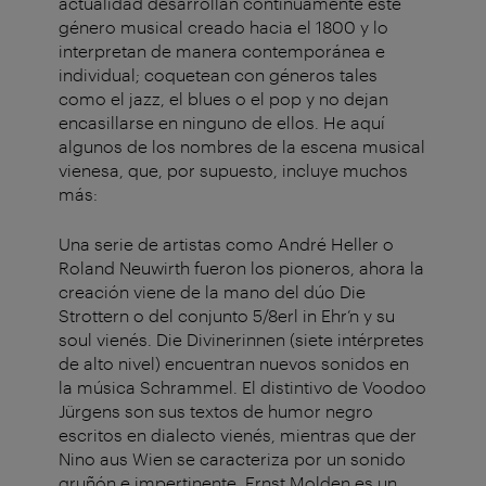
actualidad desarrollan continuamente este
género musical creado hacia el 1800 y lo
interpretan de manera contemporánea e
individual; coquetean con géneros tales
como el jazz, el blues o el pop y no dejan
encasillarse en ninguno de ellos. He aquí
algunos de los nombres de la escena musical
vienesa, que, por supuesto, incluye muchos
más:
Una serie de artistas como André Heller o
Roland Neuwirth fueron los pioneros, ahora la
creación viene de la mano del dúo Die
Strottern o del conjunto 5/8erl in Ehr’n y su
soul vienés. Die Divinerinnen (siete intérpretes
de alto nivel) encuentran nuevos sonidos en
la música Schrammel. El distintivo de Voodoo
Jürgens son sus textos de humor negro
escritos en dialecto vienés, mientras que der
Nino aus Wien se caracteriza por un sonido
gruñón e impertinente. Ernst Molden es un