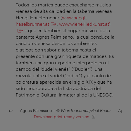
Todos los martes puede escucharse música
vienesa de alta calidad en la taberna vienesa
Hengl-Haselbrunner (
www.hengl-
haselbrunner.at
,
www.wienerliedkunst.at)
– que es también el hogar musical de la
cantante Agnes Palmisano, la cual conduce la
canción vienesa desde los ambientes
clásicos con sabor a taberna hasta el
presente con una gran riqueza de matices. Es
también una gran experta e intérprete en el
campo del “dudel vienés” (“Dudler”), una
mezcla entre el yodel (“Jodler”) y el canto de
coloratura aparecida en el siglo XIX y que ha
sido incorporada a la lista austríaca del
Patrimonio Cultural Inmaterial de la UNESCO.
l Bauer
Agnes Palmisano
–
© WienTourismus/Paul Bauer
Agnes 
Download print-ready version