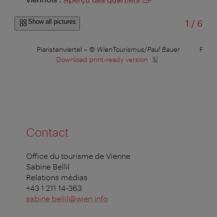
of
Show all pictures
1
/
6
©
Piaristenviertel
–
© WienTourismus/Paul Bauer
Piaris
Download print-ready version
Contact
Office du tourisme de Vienne
Sabine Bellil
Relations médias
+43 1 211 14-363
sabine.bellil@wien.info