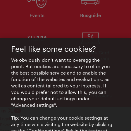
Events
Busguide
Feel like some cookies?
Vienna Experts Club
Vienna City Card
Affiliate Program
We obviously don't want to overegg the
point. But cookies are necessary to offer you
the best possible service and to enable the
function of the websites and evaluations, as
well as content tailored to your interests. If
you would prefer not to allow this, you can
Advertising Material
Electronic Invoices
change your default settings under
"Advanced settings".
Tip: You can change your cookie settings at
Legal notice
any time while visiting the website by clicking
Privacy policy
on the "Cookie settings" link in the footer at
Terms of Use