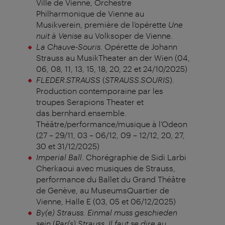
Ville de Vienne, Orchestre
Philharmonique de Vienne au
Musikverein, première de l’opérette
Une
nuit à Venise
au Volksoper de Vienne.
La Chauve-Souris
. Opérette de Johann
Strauss au MusikTheater an der Wien (04,
06, 08, 11, 13, 15, 18, 20, 22 et 24/10/2025)
FLEDER.STRAUSS
(
STRAUSS.SOURIS
).
Production contemporaine par les
troupes Serapions Theater et
das.bernhard.ensemble.
Théâtre/performance/musique à l’Odeon
(27 – 29/11, 03 – 06/12, 09 – 12/12, 20, 27,
30 et 31/12/2025)
Imperial Ball
. Chorégraphie de Sidi Larbi
Cherkaoui avec musiques de Strauss,
performance du Ballet du Grand Théâtre
de Genève, au MuseumsQuartier de
Vienne, Halle E (03, 05 et 06/12/2025)
By(e) Strauss.
Einmal muss geschieden
sein
(
Par(s) Strauss. Il faut se dire au