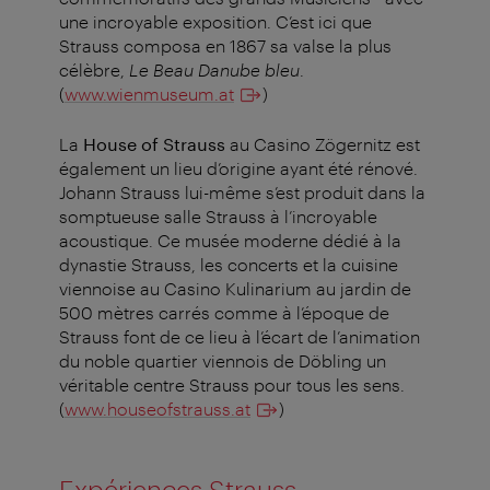
une incroyable exposition. C’est ici que
Strauss composa en 1867 sa valse la plus
célèbre,
Le Beau Danube bleu
.
(
www.wienmuseum.at
)
La
House of Strauss
au Casino Zögernitz est
également un lieu d’origine ayant été rénové.
Johann Strauss lui-même s’est produit dans la
somptueuse salle Strauss à l’incroyable
acoustique. Ce musée moderne dédié à la
dynastie Strauss, les concerts et la cuisine
viennoise au Casino Kulinarium au jardin de
500 mètres carrés comme à l’époque de
Strauss font de ce lieu à l’écart de l’animation
du noble quartier viennois de Döbling un
véritable centre Strauss pour tous les sens.
(
www.houseofstrauss.at
)
Expériences Strauss