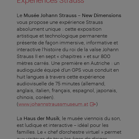
Le
Musée Johann Strauss – New Dimensions
vous propose une expérience Strauss
absolument unique :
cette exposition
artistique et technologique permanente
présente de façon immersive, informative et
interactive l’histoire du roi de la valse Johann
Strauss II en sept « chapitres » et sur 800
mètres carrés. Une première en Autriche : un
audioguide équipé d’un GPS vous conduit en
huit langues à travers cette expérience
audiovisuelle de 75 minutes (allemand,
anglais, italien, français, espagnol, japonais,
chinois, coréen).
(
www.johannstraussmuseum.at
)
La
Haus der Musik
, le musée viennois du son,
est ludique et interactive – idéal pour les
familles. Le « chef d’orchestre virtuel » permet
aux visiteurs de tous les âges de diriger