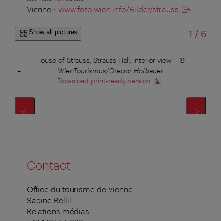
Vienne :
www.foto.wien.info/Bilder/strauss
of
Show all pictures
1
/
6
tion
House of Strauss, Strauss Hall, interior view
–
©
Ho
rans.
–
WienTourismus/Gregor Hofbauer
Download print-ready version
Contact
Office du tourisme de Vienne
Sabine Bellil
Relations médias