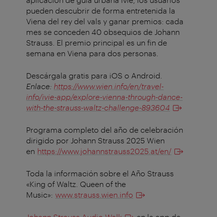
pueden descubrir de forma entretenida la
Viena del rey del vals y ganar premios: cada
mes se conceden 40 obsequios de Johann
Strauss. El premio principal es un fin de
semana en Viena para dos personas.
Descárgala gratis para iOS o Android.
Enlace:
https://www.wien.info/en/travel-
info/ivie-app/explore-vienna-through-dance-
with-the-strauss-waltz-challenge-893604
Programa completo del año de celebración
dirigido por Johann Strauss 2025 Wien
en
https://www.johannstrauss2025.at/en/
Toda la información sobre el Año Strauss
«King of Waltz. Queen of the
Music»:
www.strauss.wien.info
Johann Strauss Audio Walk
en la app de