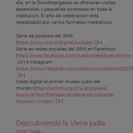
día, en la Dorotheergasse se ofrecerán visitas
especiales y pequeñas sorpresas en toda la
institución. El año de celebración está
respaldado por varios formatos mediáticos.
Serie de pódcast del JMW
(
https://www.jmw.at/digital/podcast
)
Serie en redes sociales del JMW en Facebook
(
https://www.facebook.com/JuedischesMuseumWien
) e Instagram
(
https://www.instagram.com/explore/locations/9007
)
Visita digital al primer museo judío del
mundo (
https://sammlung.jmw.at/digitale-
touren/a7skb7fllte5eac3d-das-erste-jüdische-
museum-in-wien/
)
Descubriendo la Viena judía
con ivie