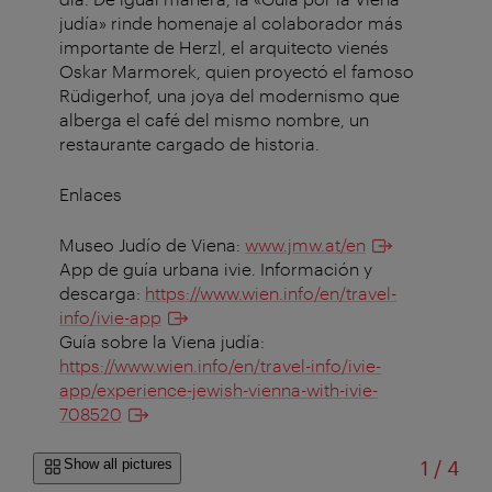
judía» rinde homenaje al colaborador más
importante de Herzl, el arquitecto vienés
Oskar Marmorek, quien proyectó el famoso
Rüdigerhof, una joya del modernismo que
alberga el café del mismo nombre, un
restaurante cargado de historia.
Enlaces
Museo Judío de Viena:
www.jmw.at/en
App de guía urbana ivie. Información y
descarga:
https://www.wien.info/en/travel-
info/ivie-app
Guía sobre la Viena judía:
https://www.wien.info/en/travel-info/ivie-
app/experience-jewish-vienna-with-ivie-
708520
of
Show all pictures
1
/
4