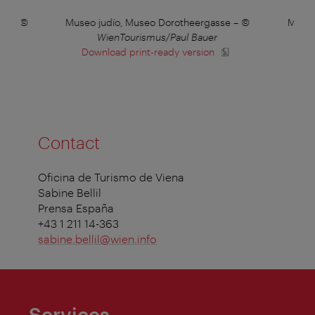
o)
–
©
Museo judío, Museo Dorotheergasse
–
©
Museo
WienTourismus/Paul Bauer
de 
Download print-ready version
Contact
Oficina de Turismo de Viena
Sabine Bellil
Prensa España
+43 1 211 14-363
sabine.bellil@wien.info
Services