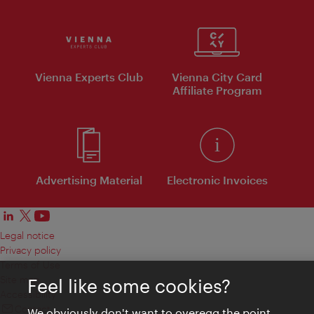
Vienna Experts Club
Vienna City Card
Affiliate Program
Advertising Material
Electronic Invoices
Legal notice
Privacy policy
Terms of Use
Site map
Feel like some cookies?
Accessibility
Contact
We obviously don't want to overegg the point.