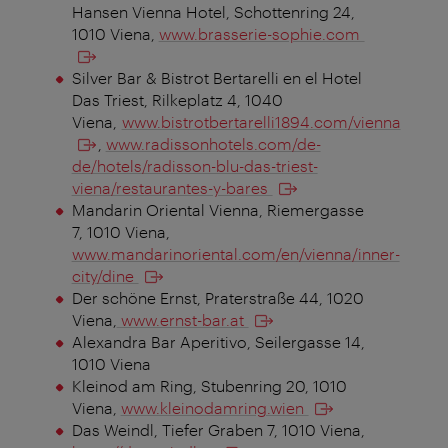
Hansen Vienna Hotel, Schottenring 24,
1010 Viena,
www.brasserie-sophie.com
Silver Bar & Bistrot Bertarelli en el Hotel
Das Triest, Rilkeplatz 4, 1040
Viena,
www.bistrotbertarelli1894.com/vienna
,
www.radissonhotels.com/de-
de/hotels/radisson-blu-das-triest-
viena/restaurantes-y-bares
Mandarin Oriental Vienna, Riemergasse
7, 1010 Viena,
www.mandarinoriental.com/en/vienna/inner-
city/dine
Der schöne Ernst, Praterstraße 44, 1020
Viena,
www.ernst-bar.at
Alexandra Bar Aperitivo, Seilergasse 14,
1010 Viena
Kleinod am Ring, Stubenring 20, 1010
Viena,
www.kleinodamring.wien
Das Weindl, Tiefer Graben 7, 1010 Viena,