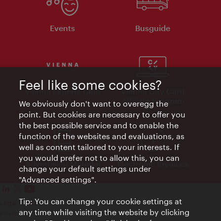
Events
Busguide
Feel like some cookies?
Vienna Experts Club
Vienna City Card
Affiliate Program
We obviously don't want to overegg the
point. But cookies are necessary to offer you
the best possible service and to enable the
function of the websites and evaluations, as
well as content tailored to your interests. If
you would prefer not to allow this, you can
Advertising Material
Electronic Invoices
change your default settings under
"Advanced settings".
Tip: You can change your cookie settings at
Legal notice
any time while visiting the website by clicking
Privacy policy