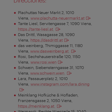
Direcciones:
Plachuttas Neuer Markt 2, 1010
Viena,
www.plachutta-neuermarkt.at
Tante Liesl, Servitengasse 7, 1090 Viena,
https://tante-liesl.at
Das Drittl, Wasagasse 28, 1090
Viena,
https://dasdrittl.at
das weinberg, Thimiggasse 11, 1180
Viena,
www.dasweinberg.at
Rosi, Sechshauserstraße 120, 1150
Viena,
www.rosi.wien
Schwein, Siebensterngasse 31, 1070
Viena,
www.schwein.wien
Lara, Passauerplatz 2, 1010
Viena,
www.instagram.com/lara.dining
Meinklang Hofküche & Hofladen,
Franzensgasse 2, 1050 Viena,
https://meinklang.at
Weimarck, Rechte Wienzeile 15, 1040