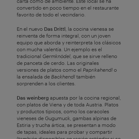
carta como de ambiente. Este local se ha
convertido en poco tiempo en el restaurante
favorito de todo el vecindario.
En el nuevo
Das Drittl
, la cocina vienesa se
reinventa de forma integral, con un joven
equipo que aborda y reinterpreta los clásicos
con mucha valentía. Un ejemplo es el
tradicional
Germknödel
, que se sirve relleno
de panceta de cerdo. Las originales
versiones de platos como el
Paprikahendl
o
la ensalada de
Backhendl
también
sorprenden a los clientes.
Das weinberg
apuesta por la cocina regional,
con platos de Viena y de toda Austria. Platos
y productos típicos, como los caracoles
vieneses de Gugumuck, gambas alpinas de
Estiria y trucha ártica, se presentan a modo
de tapas, ideales para probar y compartir
(también disponibles en ración estándar si se