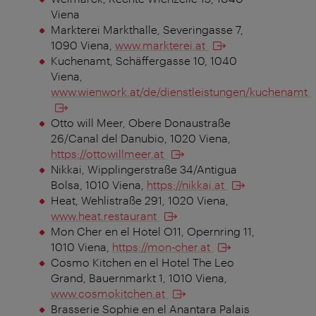
Viena
Markterei Markthalle, Severingasse 7,
1090 Viena,
www.markterei.at
Kuchenamt, Schäffergasse 10, 1040
Viena,
www.wienwork.at/de/dienstleistungen/kuchenamt
Otto will Meer, Obere Donaustraße
26/Canal del Danubio, 1020 Viena,
https://ottowillmeer.at
Nikkai, Wipplingerstraße 34/Antigua
Bolsa, 1010 Viena,
https://nikkai.at
Heat, Wehlistraße 291, 1020 Viena,
www.heat.restaurant
Mon Cher en el Hotel O11, Opernring 11,
1010 Viena,
https://mon-cher.at
Cosmo Kitchen en el Hotel The Leo
Grand, Bauernmarkt 1, 1010 Viena,
www.cosmokitchen.at
Brasserie Sophie en el Anantara Palais