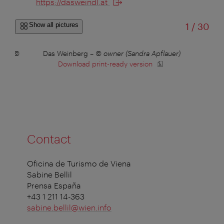
https://dasweindl.at
of
Show all pictures
1
/
30
est
–
©
Das Weinberg
–
© owner (Sandra Apflauer)
Das
Download print-ready version
Contact
Oficina de Turismo de Viena
Sabine Bellil
Prensa España
+43 1 211 14-363
sabine.bellil@wien.info