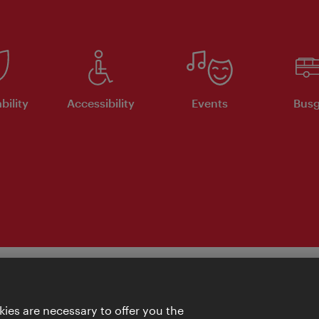
bility
Accessibility
Events
Busg
ies are necessary to offer you the