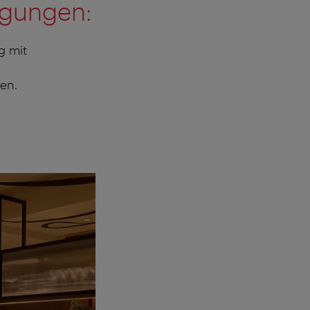
ngungen:
g mit
en.