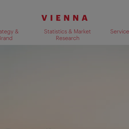
ategy &
Statistics & Market
Servic
Brand
Research
Show search results 