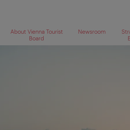
To
To
About Vienna Tourist
Newsroom
Str
navigation
contents
What
Board
are
you
looking
for?