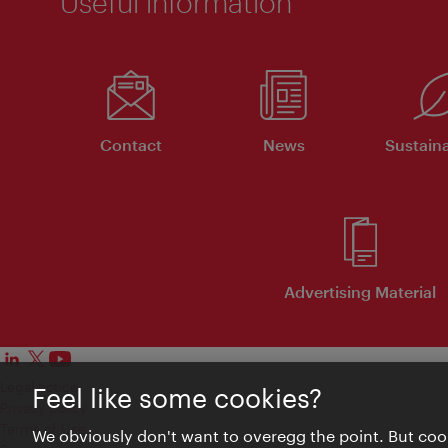
Useful information
Contact
News
Sustaina
Advertising Material
Legal notice
Feel like some cookies?
Privacy policy
Terms of Use
We obviously don't want to overegg the point. But cook