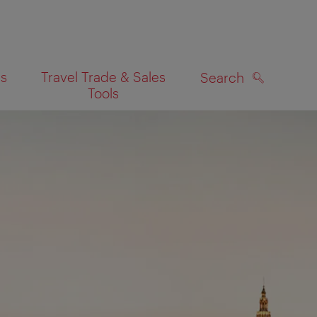
es
Travel Trade & Sales
Search
Tools
SEARCH
on map