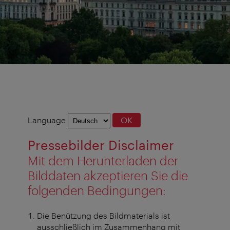
Language
Language
OK
selection
Pressebilder Disclaimer
Mit dem Herunterladen der
Bilddaten akzeptieren Sie die
folgenden Bedingungen:
Die Benützung des Bildmaterials ist
ausschließlich im Zusammenhang mit