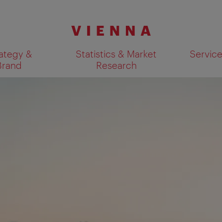
ategy &
Statistics & Market
Servic
Brand
Research
Show search results 