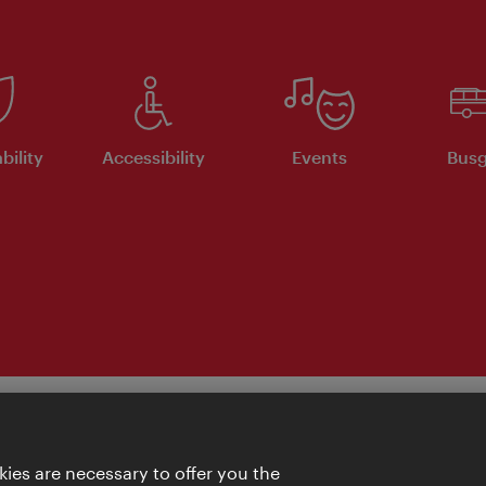
bility
Accessibility
Events
Busg
ies are necessary to offer you the