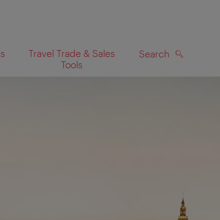
es
Travel Trade & Sales
Search
Tools
SEARCH
on map