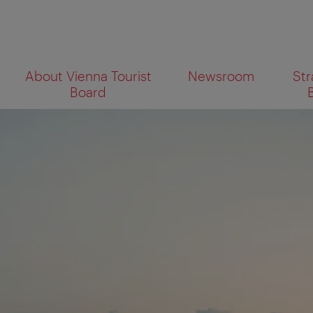
To
To
About Vienna Tourist
Newsroom
Str
navigation
contents
What
Board
are
you
looking
for?