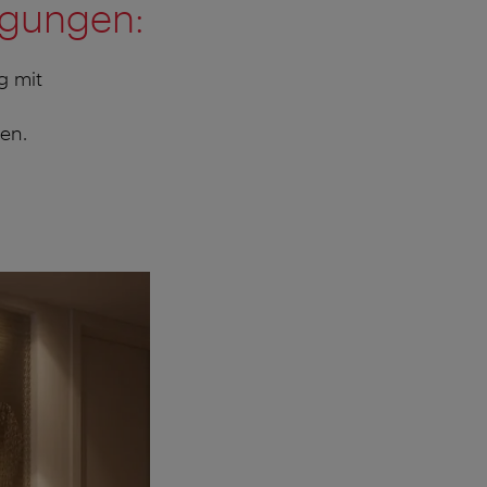
ngungen:
g mit
en.