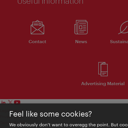
Useful information
Contact
News
Sustaina
Advertising Material
Legal notice
Feel like some cookies?
Privacy policy
Terms of Use
We obviously don't want to overegg the point. But cook