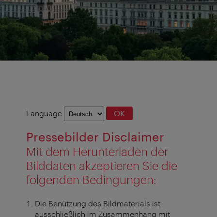
Language
Language
OK
selection
Pressebilder Disclaimer
Mit dem Herunterladen der
Bilddaten akzeptieren Sie die
folgenden Bedingungen:
Die Benützung des Bildmaterials ist
ausschließlich im Zusammenhang mit