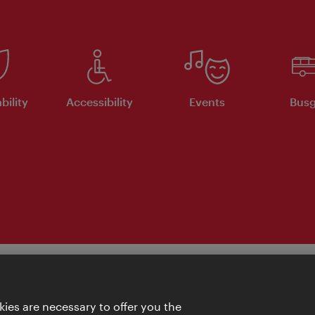
bility
Accessibility
Events
Busg
ies are necessary to offer you the