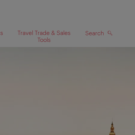
es
Travel Trade & Sales
Search
Tools
SEARCH
on map