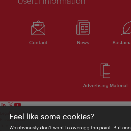
Useful information
Contact
News
Sustaina
Advertising Material
Legal notice
Feel like some cookies?
Privacy policy
Terms of Use
We obviously don't want to overegg the point. But cook