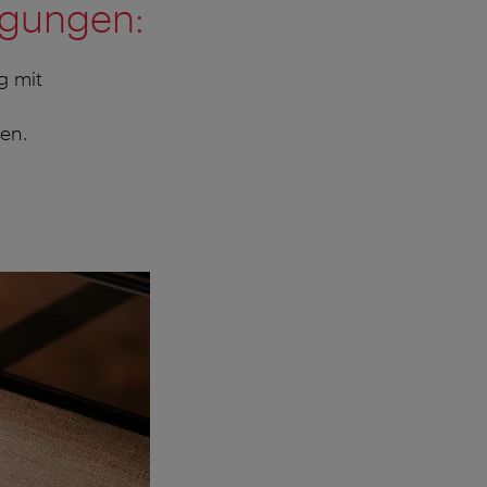
ngungen:
g mit
en.