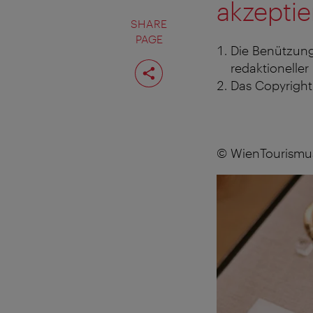
akzeptie
SHARE
PAGE
Die Benützung
Share
redaktioneller
page
Das Copyright 
© WienTourismu