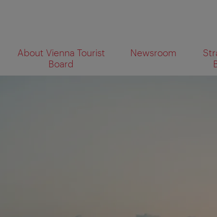
To
To
About Vienna Tourist
Newsroom
Str
navigation
contents
What
Board
are
you
looking
for?