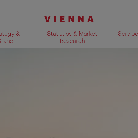
ategy &
Statistics & Market
Servic
Brand
Research
Show search results 