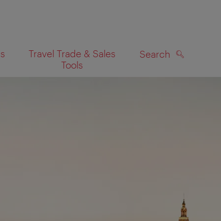
es
Travel Trade & Sales
Search
Tools
SEARCH
on map