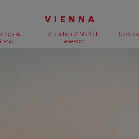
ategy &
Statistics & Market
Servic
Brand
Research
Show search results 