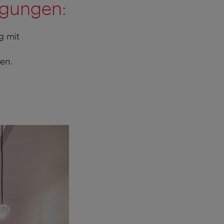
ngungen:
g mit
en.