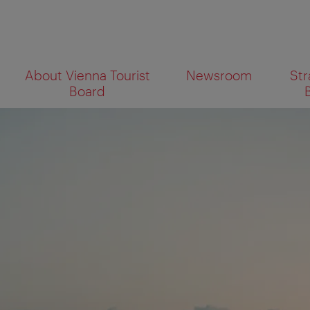
To
To
About Vienna Tourist
Newsroom
Str
navigation
contents
What
Board
are
you
looking
for?