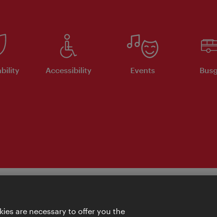
bility
Accessibility
Events
Busg
ies are necessary to offer you the