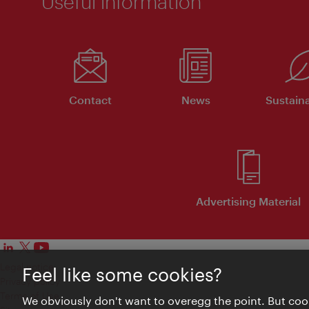
Useful information
Contact
News
Sustaina
Advertising Material
Legal notice
Feel like some cookies?
Privacy policy
Terms of Use
We obviously don't want to overegg the point. But cook