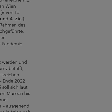
den Wien
 (9 von 10
 und 4. Ziel
).
m Rahmen des
rchgeführte,
ren
ie Pandemie
rt werden und
my betrifft,
ltzeichen
 – Ende 2022
soll sich laut
 von Museen bis
onal
en – ausgehend