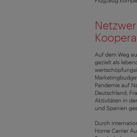
Flugzeug kompens
Netzwerk
Koopera
Auf dem Weg aus
gezielt als lebe
wertschöpfungsi
Marketingbudget
Pandemie auf Na
Deutschland, Fra
Aktivitäten in d
und Spanien ges
Durch internatio
Home Carrier Aus