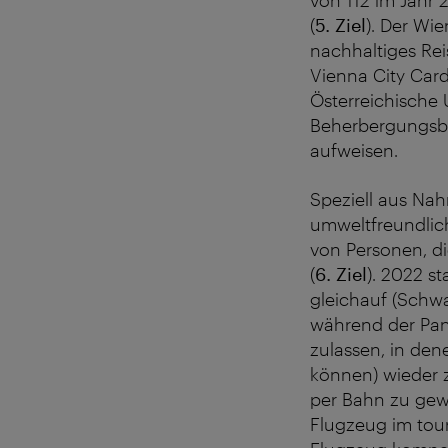
von 112 im Jahr 
(
5. Ziel
). Der Wi
nachhaltiges Reis
Vienna City Card
Österreichische 
Beherbergungsbet
aufweisen.
Speziell aus Nah
umweltfreundlich
von Personen, d
(
6. Ziel
). 2022 s
gleichauf (Schw
während der Pan
zulassen, in den
können) wieder 
per Bahn zu gew
Flugzeug im tour