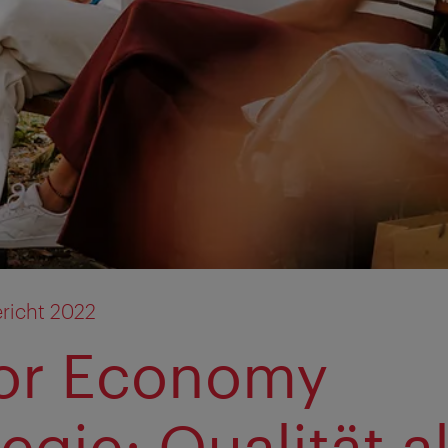
richt 2022
tor Economy
egie: Qualität a