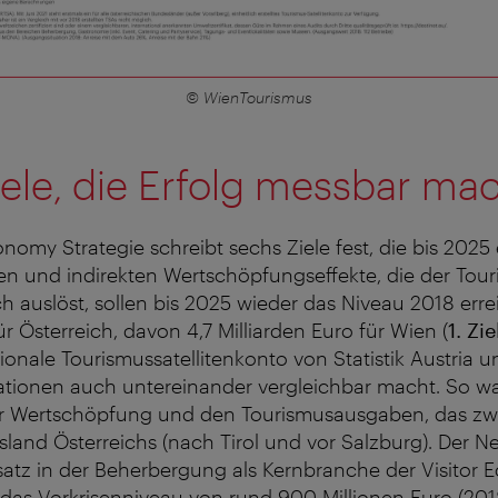
© WienTourismus
ele, die Erfolg messbar ma
onomy Strategie schreibt sechs Ziele fest, die bis 2025
kten und indirekten Wertschöpfungseffekte, die der Tou
ch auslöst, sollen bis 2025 wieder das Niveau 2018 erre
ür Österreich, davon 4,7 Milliarden Euro für Wien (
1. Zie
gionale Tourismussatellitenkonto von Statistik Austria 
ationen auch untereinander vergleichbar macht. So w
 Wertschöpfung und den Tourismusausgaben, das zwe
and Österreichs (nach Tirol und vor Salzburg). Der Ne
tz in der Beherbergung als Kernbranche der Visitor E
as Vorkrisenniveau von rund 900 Millionen Euro (2018