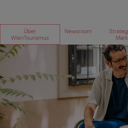
Zur
Zum
Über
Newsroom
Strateg
Navigation
Inhalt
Wonach
WienTourismus
Mark
suchen
Sie?