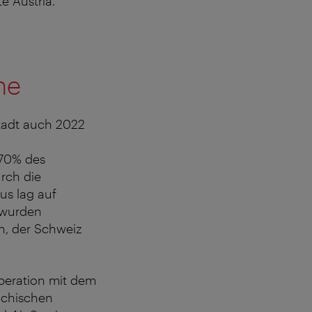
e Austria.
ne
tadt auch 2022
 70% des
rch die
us lag auf
 wurden
ch, der Schweiz
operation mit dem
ichischen