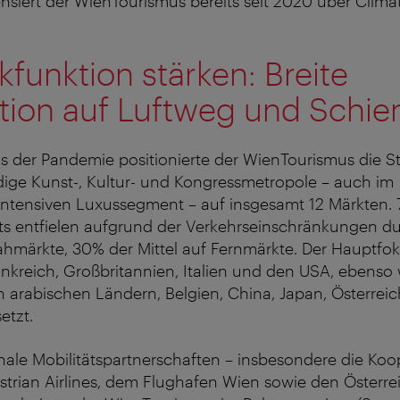
iert der WienTourismus bereits seit 2020 über Climat
funktion stärken: Breite
tion auf Luftweg und Schie
 der Pandemie positionierte der WienTourismus die S
ndige Kunst-, Kultur- und Kongressmetropole – auch im
ntensiven Luxussegment – auf insgesamt 12 Märkten.
s entfielen aufgrund der Verkehrseinschränkungen du
hmärkte, 30% der Mittel auf Fernmärkte. Der Hauptfok
nkreich, Großbritannien, Italien und den USA, ebenso
en arabischen Ländern, Belgien, China, Japan, Österrei
etzt.
nale Mobilitätspartnerschaften – insbesondere die Ko
trian Airlines, dem Flughafen Wien sowie den Österre