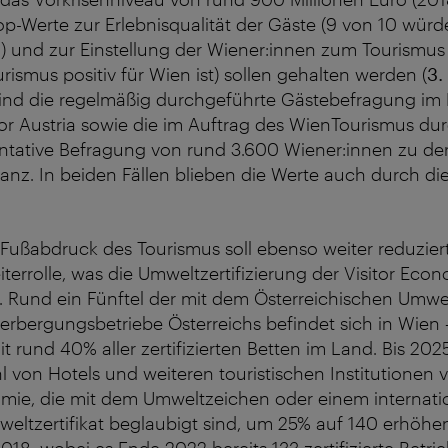
Top-Werte zur Erlebnisqualität der Gäste (9 von 10 wür
 und zur Einstellung der Wiener:innen zum Tourismus
urismus positiv für Wien ist) sollen gehalten werden (
3.
 sind die regelmäßig durchgeführte Gästebefragung i
r Austria sowie die im Auftrag des WienTourismus du
entative Befragung von rund 3.600 Wiener:innen zu de
anz. In beiden Fällen blieben die Werte auch durch d
 Fußabdruck des Tourismus soll ebenso weiter reduzie
terrolle, was die Umweltzertifizierung der Visitor Econo
. Rund ein Fünftel der mit dem Österreichischen Umwe
eherbergungsbetriebe Österreichs befindet sich in Wien
 rund 40% aller zertifizierten Betten im Land. Bis 2025 
hl von Hotels und weiteren touristischen Institutionen
omie, die mit dem Umweltzeichen oder einem internati
eltzertifikat beglaubigt sind, um 25% auf 140 erhöh