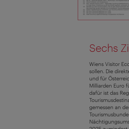
Sechs Zi
Wiens Visitor Ec
sollen. Die dire
und für Österrei
Milliarden Euro f
dafür ist das Re
Tourismusdestin
gemessen an der
Tourismusbundesl
Nächtigungsumsa
2025 zumindest d