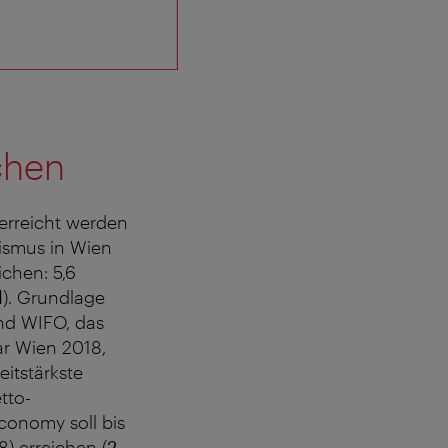
chen
 erreicht werden
rismus in Wien
ichen: 5,6
l
). Grundlage
und WIFO, das
ar Wien 2018,
itstärkste
tto-
conomy soll bis
) erreichen (
2.