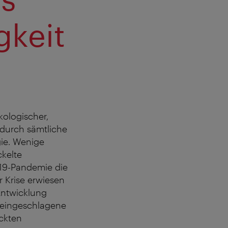
gkeit
kologischer,
 durch sämtliche
gie. Wenige
kelte
d-19-Pandemie die
 Krise erwiesen
 Entwicklung
r eingeschlagene
ckten