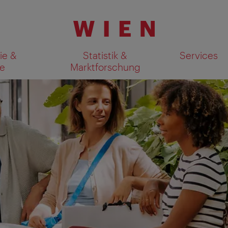
ie &
Statistik &
Services
e
Marktforschung
Suchergebnisse auf Karte an