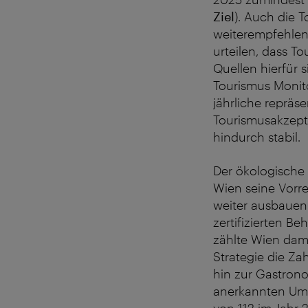
Ziel
). Auch die 
weiterempfehlen)
urteilen, dass To
Quellen hierfür
Tourismus Monito
jährliche repräs
Tourismusakzept
hindurch stabil.
Der ökologische
Wien seine Vorrei
weiter ausbauen
zertifizierten B
zählte Wien damit
Strategie die Za
hin zur Gastron
anerkannten Umw