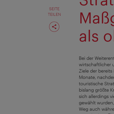
SEITE
Maßg
TEILEN
Seite
teilen
als 
Bei der Weiteren
wirtschaftlicher
Ziele der bereit
Monate, nachdem
touristische Str
bislang größte K
sich allerdings v
gewählt wurden, 
Weg auch währen