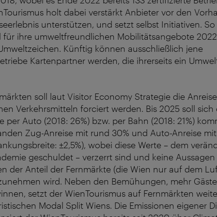
2018, wobei es Ende 2022 bereits 133 zertifizierte Betr
enTourismus holt dabei verstärkt Anbieter vor den Vorha
eerlebnis unterstützen, und setzt selbst Initiativen. So
 für ihre umweltfreundlichen Mobilitätsangebote 2022
Umweltzeichen. Künftig können ausschließlich jene
riebe Kartenpartner werden, die ihrerseits ein Umweltz
märkten soll laut Visitor Economy Strategie die Anreise
en Verkehrsmitteln forciert werden. Bis 2025 soll sich 
ie per Auto (2018: 26%) bzw. per Bahn (2018: 21%) k
tanden Zug-Anreise mit rund 30% und Auto-Anreise mi
ankungsbreite: ±2,5%), wobei diese Werte – dem verän
demie geschuldet – verzerrt sind und keine Aussagen 
en der Anteil der Fernmärkte (die Wien nur auf dem Lu
zunehmen wird. Neben den Bemühungen, mehr Gäste f
innen, setzt der WienTourismus auf Fernmärkten weite
istischen Modal Split Wiens. Die Emissionen eigener Di