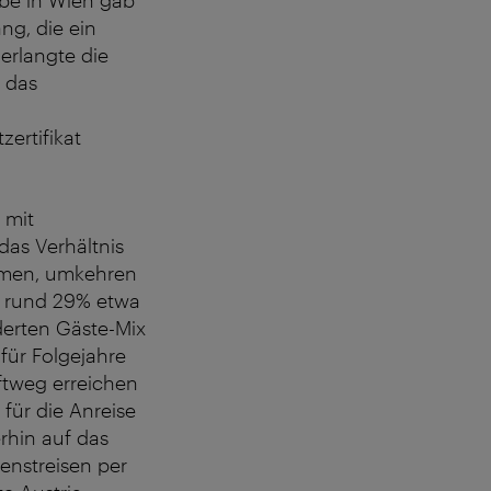
iebe in Wien gab
ng, die ein
 erlangte die
 das
ertifikat
 mit
das Verhältnis
ommen, umkehren
t rund 29% etwa
derten Gäste-Mix
für Folgejahre
ftweg erreichen
ür die Anreise
rhin auf das
enstreisen per