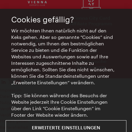
Vienna Experts Club
Vienna City Card
Cookies gefällig?
Affiliate Programm
Wir möchten Ihnen natürlich nicht auf den
Keks gehen. Aber so genannte “Cookies” sind
notwendig, um Ihnen den bestmöglichen
Service zu bieten und die Funktion der
Websites und Auswertungen sowie auf Ihre
Werbemittel
Elektronische
Interessen zugeschnittene Inhalte zu
Rechnungen
ermöglichen. Sollten Sie dies nicht wünschen,
können Sie die Standardeinstellungen unter
„Erweiterte Einstellungen“ verändern.
Impressum
Tipp: Sie können während des Besuchs der
Datenschutzerklärung
Website jederzeit Ihre Cookie Einstellungen
Nutzungsbedingungen
über den Link “Cookie Einstellungen” im
Veröffentlichungen gem. EMFG
Footer der Website wieder ändern.
Veröffentlichungen gem. MedKF‑TG
Hinweis geben
Barrierefreiheit
ERWEITERTE EINSTELLUNGEN