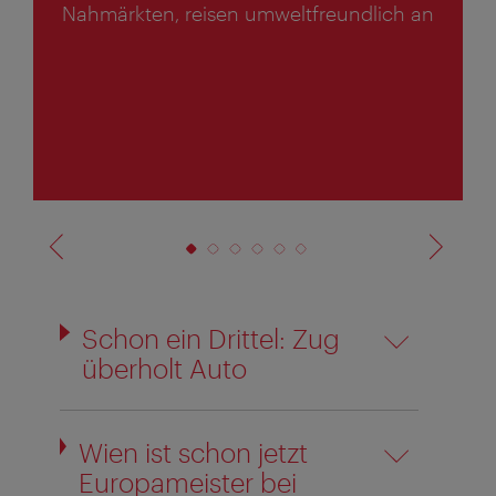
Nahmärkten, reisen umweltfreundlich an
v
o
n
6
Schon ein Drittel: Zug
überholt Auto
Wien ist schon jetzt
Europameister bei