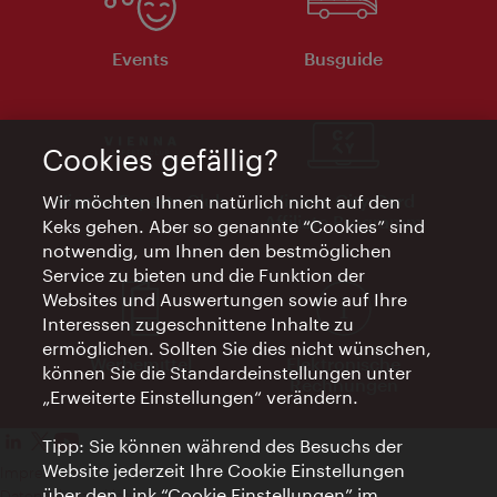
Events
Busguide
Cookies gefällig?
Vienna Experts Club
Vienna City Card
Wir möchten Ihnen natürlich nicht auf den
Affiliate Programm
Keks gehen. Aber so genannte “Cookies” sind
notwendig, um Ihnen den bestmöglichen
Service zu bieten und die Funktion der
Websites und Auswertungen sowie auf Ihre
Interessen zugeschnittene Inhalte zu
ermöglichen. Sollten Sie dies nicht wünschen,
Werbemittel
Elektronische
können Sie die Standardeinstellungen unter
Rechnungen
„Erweiterte Einstellungen“ verändern.
Tipp: Sie können während des Besuchs der
Website jederzeit Ihre Cookie Einstellungen
Impressum
über den Link “Cookie Einstellungen” im
Datenschutzerklärung