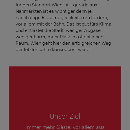
für den Standort Wien ist – gerade aus
Nahmärkten ist es wichtiger denn je,
nachhaltige Reisemöglichkeiten zu fördern,
vor allem mit der Bahn. Das ist gut fürs Klima
und entlastet die Stadt: weniger Abgase,
weniger Lärm, mehr Platz im öffentlichen
Raum. Wien geht hier den erfolgreichen Weg
der letzten Jahre konsequent weiter.
1
von
6
Unser Ziel
Immer mehr Gäste, vor allem aus
1