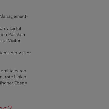
nd Management-
omy leistet
hen Politiken
ur Visitor
tems der Visitor
unmittelbaren
n, rote Linien
päischer Ebene
me?