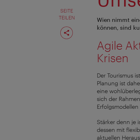
SEITE
TEILEN
Wien nimmt ein
können, sind ku
Seite
teilen
Agile A
Krisen
Der Tourismus ist
Planung ist daher
eine wohlüberle
sich der Rahmen
Erfolgsmodellen
Stärker denn je 
dessen mit flexi
aktuellen Herau