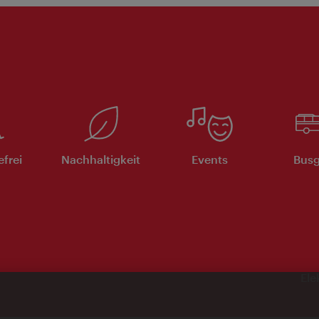
efrei
Nachhaltigkeit
Events
Busg
Ele