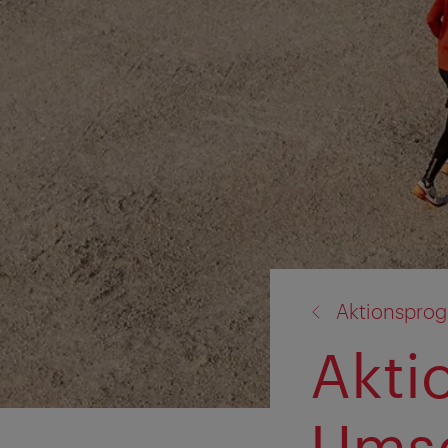
Zurück
Aktionspro
zu:
Akti
Umse