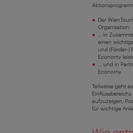
Aktionsprogramm
Der WienTouri
Organisation
… in Zusammens
einen wichtige
und (Förder-)
Economy leist
… und in Part
Economy
Teilweise geht e
Einflussbereichs 
aufzuzeigen, Pos
für wichtige Anl
Wie ent