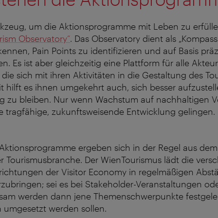
kzeug, um die Aktionsprogramme mit Leben zu erfüllen
rism Observatory“
. Das Observatory dient als „Kompass
kennen, Pain Points zu identifizieren und auf Basis prä
. Es ist aber gleichzeitig eine Plattform für alle Akteu
 die sich mit ihren Aktivitäten in die Gestaltung des T
t hilft es ihnen umgekehrt auch, sich besser aufzustel
g zu bleiben. Nur wenn Wachstum auf nachhaltigen 
ne tragfähige, zukunftsweisende Entwicklung gelingen
Aktionsprogramme ergeben sich in der Regel aus dem
er Tourismusbranche. Der WienTourismus lädt die vers
nrichtungen der Visitor Economy in regelmäßigen Abst
rzubringen; sei es bei Stakeholder-Veranstaltungen od
sam werden dann jene Themenschwerpunkte festgeleg
 umgesetzt werden sollen.