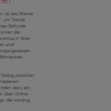
, ist das Wiener
“, um Trends
ziser Befunde
r:innen der
ourismus in Wien
len und
Vorgangsweisen
. Mitmachen
 Dialog zwischen
chiedenen
änden dazu ein,
er über Online-
t, die Vorrang