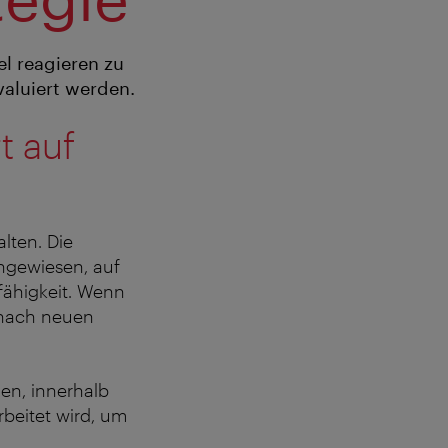
l reagieren zu
valuiert werden.
t auf
alten. Die
angewiesen, auf
fähigkeit. Wenn
 nach neuen
hen, innerhalb
beitet wird, um