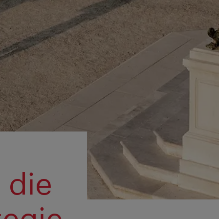
 die
tegie