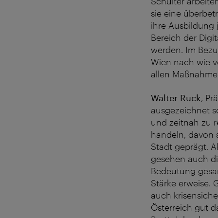
Schulter arbeiten
sie eine überbet
ihre Ausbildung 
Bereich der Digi
werden. Im Bezu
Wien nach wie vo
allen Maßnahmen
Walter Ruck
, Pr
ausgezeichnet sc
und zeitnah zu r
handeln, davon 
Stadt geprägt. A
gesehen auch die
Bedeutung gesamt
Stärke erweise. 
auch krisensiche
Österreich gut da