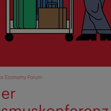
tor Economy Forum
er
ismuskonferenz