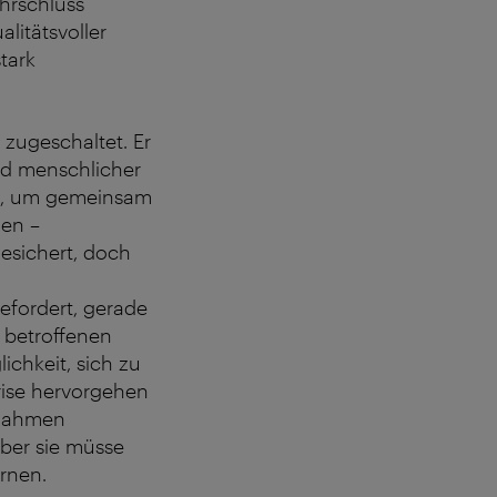
ehrschluss
litätsvoller
tark
 zugeschaltet. Er
id menschlicher
en, um gemeinsam
ien –
esichert, doch
efordert, gerade
 betroffenen
ichkeit, sich zu
rise hervorgehen
ßnahmen
aber sie müsse
rnen.