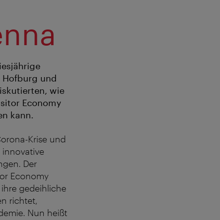
enna
esjährige
r Hofburg und
skutierten, wie
isitor Economy
en kann.
Corona-Krise und
 innovative
ngen. Der
itor Economy
 ihre gedeihliche
 richtet,
ndemie. Nun heißt