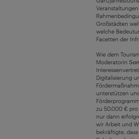
Ganzjahrestouris
Veranstaltungen 
Rahmenbedingung
Großstädten welt
welche Bedeutung
Facetten der Infr
Wie dem Tourismu
Moderatorin
Son
Interessenvertre
Digitalisierung 
Fördermaßnahmen 
unterstützen und
Förderprogramm f
zu 50.000 € pro B
nur dann erfolgr
wir Arbeit und W
bekräftigte, das