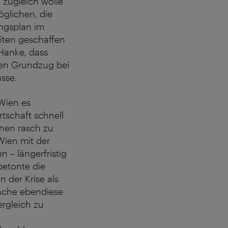
, zugleich wolle
öglichen, die
ungsplan im
eiten geschaffen
Hanke, dass
hen Grundzug bei
sse.
 Wien es
tschaft schnell
onen rasch zu
Wien mit der
 – längerfristig
betonte die
 der Krise als
mache ebendiese
ergleich zu