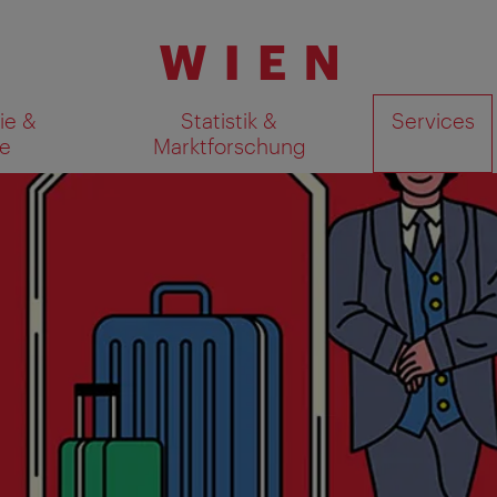
ie &
Statistik &
Services
e
Marktforschung
Suchergebnisse auf Karte an