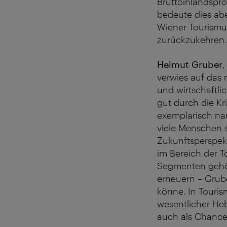
Bruttoinlandspro
bedeute dies abe
Wiener Tourismus
zurückzukehren.
Helmut Gruber
,
verwies auf das
und wirtschaftli
gut durch die Kr
exemplarisch na
viele Menschen 
Zukunftsperspekt
im Bereich der T
Segmenten gehöre
erneuern – Grube
könne. In Touri
wesentlicher Heb
auch als Chance 