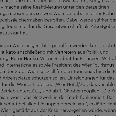
mus, hohe Internationalität sowie Kultur-, Kongress- 
– mache seine Reaktivierung unter den derzeitigen
en besonders schwer. Wien sei dabei in einer Reihe 
weit gleichermaßen betroffen. Dabei werde stärker den
 Tourismus für die Gesamtwirtschaft, als Arbeitgeber 
astruktur hat.
s in Wien zielgerichtet geholfen werden kann, diskut
ja Kato
anschließend mit Vertretern aus Politik und
tung:
Peter Hanke
, Wiens Stadtrat für Finanzen, Wirtsc
und Internationales sowie Präsident des WienTourismus 
der Stadt Wien speziell für den Tourismus hin, die B
 Arbeitsplätze schützen sollen. Einreichungen für das
ür die Wiener Hotellerie „WienHotel/20“, das variable 
etrieb unterstützt, sind ab 1. Oktober möglich. „Die Kr
eich, wenn das Netzwerk in der Stadt funktioniert. Da
irtschaft bei allen Lösungen gemeinsam“, erklärte Ha
s Wien gestärkt aus der Krise hervorgehen würde, wenn 