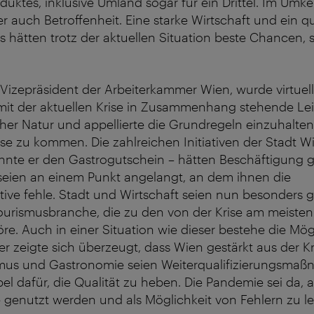
duktes, inklusive Umland sogar für ein Drittel. Im Umk
r auch Betroffenheit. Eine starke Wirtschaft und ein qua
 hätten trotz der aktuellen Situation beste Chancen, s
 Vizepräsident der Arbeiterkammer Wien, wurde virtuell
 mit der aktuellen Krise in Zusammenhang stehende Le
cher Natur und appellierte die Grundregeln einzuhalt
ise zu kommen. Die zahlreichen Initiativen der Stadt W
nnte er den Gastrogutschein – hätten Beschäftigung g
seien an einem Punkt angelangt, an dem ihnen die
ive fehle. Stadt und Wirtschaft seien nun besonders g
ourismusbranche, die zu den von der Krise am meisten
. Auch in einer Situation wie dieser bestehe die Mögl
r zeigte sich überzeugt, dass Wien gestärkt aus der K
smus und Gastronomie seien Weiterqualifizierungsma
el dafür, die Qualität zu heben. Die Pandemie sei da, 
genutzt werden und als Möglichkeit von Fehlern zu le