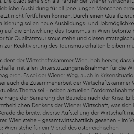
. Die Stadt sehe sich als Partner der Wiener Wirtschaft
riebliche Ausbildung für all jene jungen Menschen erm
jetzt nicht fortführen können. Durch einen Qualifizier
talisierung sollen neue Ausbildungs- und Jobmöglichk
g auf die Entwicklung des Tourismus in Wien betonte 
r für Qualitätstourismus stehe und diesen strategisc
 zur Reaktivierung des Tourismus erhalten bleiben mü
äsident der Wirtschaftskammer Wien, hob hervor, dass
haffe, mit allen Unterstützungsmaßnahmen für die Wir
eagieren. Es sei der Wiener Weg, auch in Krisensituati
sei auch die Zusammenarbeit der Wirtschaftskammer 
ktuelles Thema sei – neben aktuellen Fördermaßnahmen
 Frage der Sanierung der Betriebe nach der Krise. Er 
heitlichen Denkens der Wiener Wirtschaft, was sich in
Gerade die breite, diverse Aufstellung der Wirtschaft 
rer. Wien stehe – gesamtwirtschaftlich gesehen – im V
: Wien stehe für ein Viertel des österreichischen