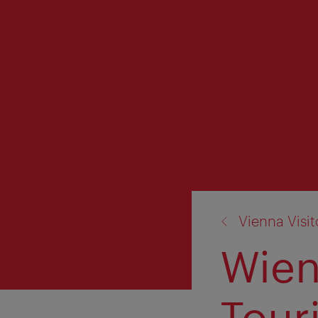
Zurück
Vienna Visi
zu:
Wien
Tour