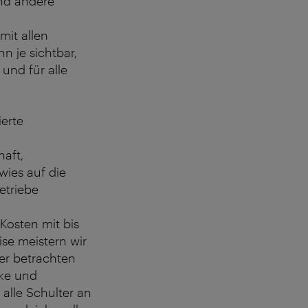
und andere
mit allen
n je sichtbar,
und für alle
ierte
haft,
wies auf die
etriebe
Kosten mit bis
ise meistern wir
her betrachten
nke und
alle Schulter an