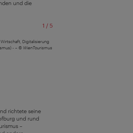
inden und die
von
1
/
5
Wirtschaft, Digitalisierung
v.l.n.r.: Thomas Madreiter (Planungsdi
ismus) -
–
© WienTourismus
und Norbert Kett
nd richtete seine
ofburg und rund
urismus –