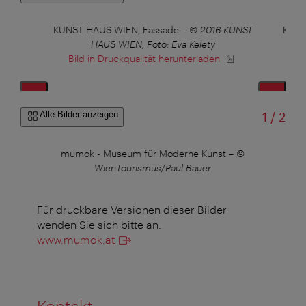
KUNST HAUS WIEN, Fassade
–
© 2016 KUNST
KUNS
HAUS WIEN, Foto: Eva Kelety
Bild in Druckqualität herunterladen
B
von
Alle Bilder anzeigen
1
/
2
–
©
mumok - Museum für Moderne Kunst
–
©
M
WienTourismus/Paul Bauer
Für druckbare Versionen dieser Bilder
wenden Sie sich bitte an:
www.mumok.at