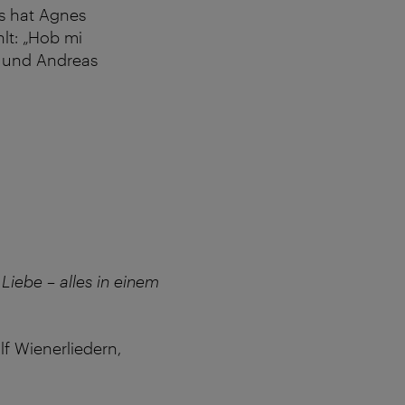
s hat Agnes
lt: „Hob mi
r und Andreas
e Liebe
–
alles in einem
f Wienerliedern,