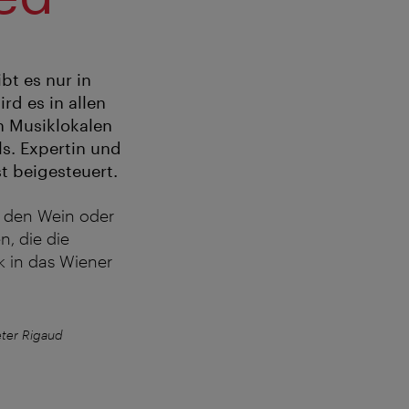
bt es nur in
rd es in allen
en Musiklokalen
s. Expertin und
t beigesteuert.
, den Wein oder
n, die die
k in das Wiener
ter Rigaud
Peter Havlicek und Pet