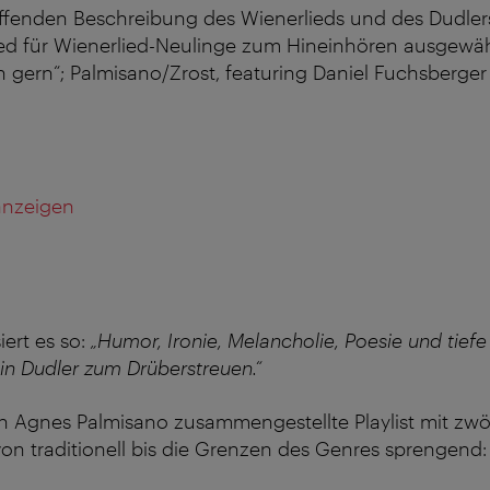
effenden Beschreibung des Wienerlieds und des Dudler
ied für Wienerlied-Neulinge zum Hineinhören ausgewäh
 gern“; Palmisano/Zrost, featuring Daniel Fuchsberge
 anzeigen
iert es so:
„Humor, Ironie, Melancholie, Poesie und tief
in Dudler zum Drüberstreuen.“
n Agnes Palmisano zusammengestellte Playlist mit zwöl
 von traditionell bis die Grenzen des Genres sprengend: