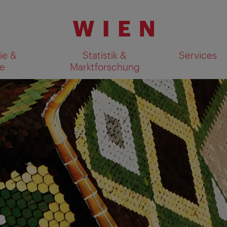
ie &
Statistik &
Services
e
Marktforschung
Suchergebnisse auf Karte an