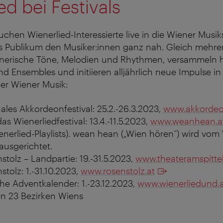
ed bei Festivals
auchen Wienerlied-Interessierte live in die Wiener Musi
 Publikum den Musiker:innen ganz nah. Gleich mehrere
enerische Töne, Melodien und Rhythmen, versammeln 
nd Ensembles und initiieren alljährlich neue Impulse i
er Wiener Musik:
nales Akkordeonfestival: 25.2.-26.3.2023,
www.akkordeon
s Wienerliedfestival: 13.4.-11.5.2023,
www.weanhean.a
enerlied-Playlists). wean hean („Wien hören“) wird vom
ausgerichtet.
tolz – Landpartie: 19.-31.5.2023,
www.theateramspittel
tolz: 1.-31.10.2023,
www.rosenstolz.at
he Adventkalender: 1.-23.12.2023,
www.wienerliedund.a
en 23 Bezirken Wiens