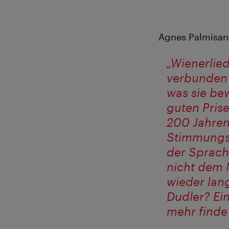
Agnes Palmisan
„Wienerlie
verbunden 
was sie bew
guten Pris
200 Jahren
Stimmungsb
der Sprach
nicht dem 
wieder lang
Dudler? Ein
mehr finde