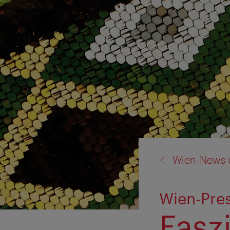
Zurück
Wien-News 
zu:
Wien-Pres
Fasz