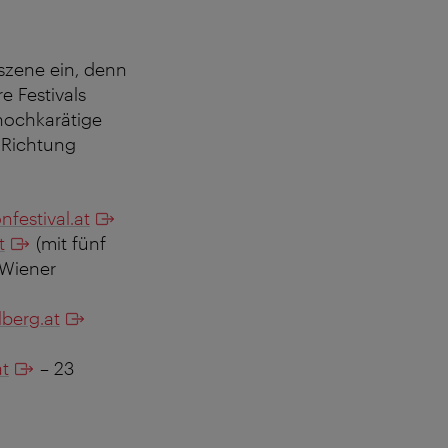
kszene ein, denn
 Festivals
hochkarätige
n Richtung
festival.at
t
(mit fünf
 Wiener
berg.at
t
– 23