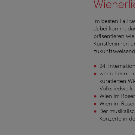
Wienerli
Im besten Fall t
dabei kommt das
präsentieren wi
Künstler:innen u
zukunftsweisend
24. Internatio
wean hean – da
kuratierten Wi
Volksliedwerk 
Wien im Rosens
Wien im Rosens
Der musikalisc
Konzerte in d