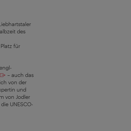
iebhartstaler
albzeit des
Platz für
engl-
– auch das
ich von der
xpertin und
rm von Jodler
n die UNESCO-
A