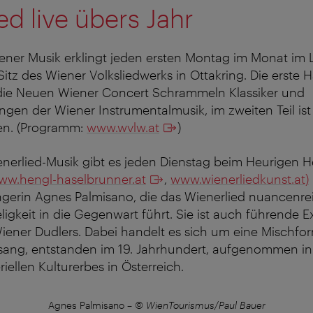
ed live übers Jahr
ner Musik erklingt jeden ersten Montag im Monat im L
itz des Wiener Volksliedwerks in Ottakring. Die erste H
die Neuen Wiener Concert Schrammeln Klassiker und
en der Wiener Instrumentalmusik, im zweiten Teil ist 
en. (Programm:
www.wvlw.at
)
nerlied-Musik gibt es jeden Dienstag beim Heurigen H
ww.hengl-haselbrunner.at
,
www.wienerliedkunst.at)
gerin Agnes Palmisano, die das Wienerlied nuancenre
ligkeit in die Gegenwart führt. Sie ist auch führende E
Wiener Dudlers. Dabei handelt es sich um eine Mischfo
sang, entstanden im 19. Jahrhundert, aufgenommen i
iellen Kulturerbes in Österreich.
Agnes Palmisano
–
© WienTourismus/Paul Bauer