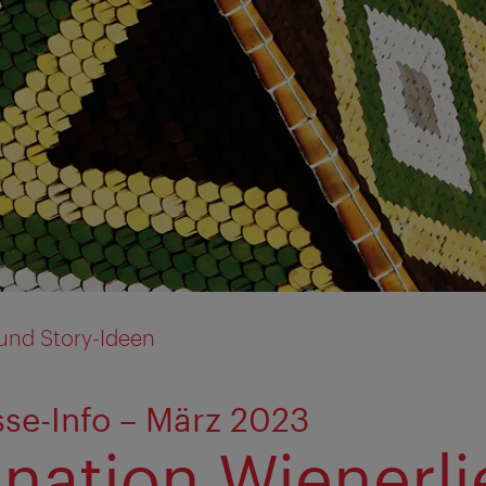
und Story-Ideen
se-Info – März 2023
ination Wienerl