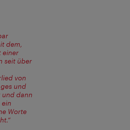
bar
it dem,
t einer
 seit über
lied von
ages und
r und dann
 ein
ine Worte
ht.“