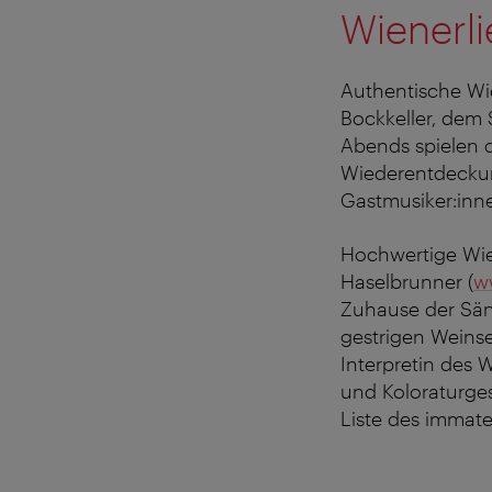
Wienerli
Authentische Wie
Bockkeller, dem S
Abends spielen 
Wiederentdeckung
Gastmusiker:inn
Hochwertige Wie
Haselbrunner (
w
Zuhause der Sän
gestrigen Weinse
Interpretin des 
und Koloraturge
Liste des immater