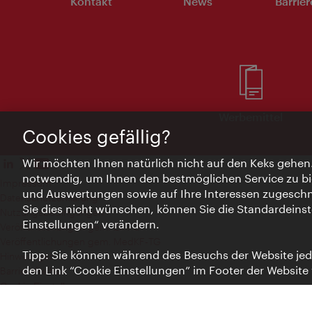
Kontakt
News
Barrier
Werbemittel
Cookies gefällig?
Wir möchten Ihnen natürlich nicht auf den Keks gehen
notwendig, um Ihnen den bestmöglichen Service zu bi
Impressum
und Auswertungen sowie auf Ihre Interessen zugeschni
Datenschutzerklärung
Sie dies nicht wünschen, können Sie die Standardeinst
Nutzungsbedingungen
Einstellungen“ verändern.
Veröffentlichungen gem. EMFG
Veröffentlichungen gem. MedKF‑TG
Tipp: Sie können während des Besuchs der Website jede
Hinweis geben
den Link “Cookie Einstellungen” im Footer der Website
Barrierefreiheit
Cookie Einstellungen
© Copyright Wien Tourismus