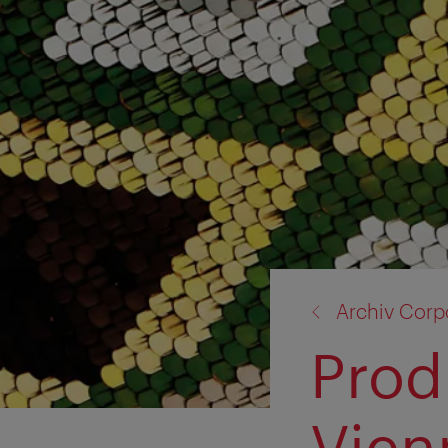
Zurück
Archiv Corp
zu:
Prod
Vien