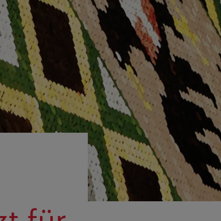
:
t für