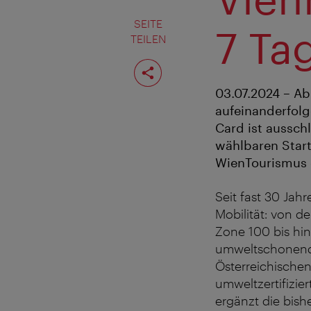
SEITE
7 Ta
TEILEN
Seite
teilen
03.07.2024 – Ab 
aufeinanderfolg
Card ist aussch
wählbaren Start
WienTourismus 
Seit fast 30 Jah
Mobilität: von d
Zone 100 bis hin
umweltschonend
Österreichische
umweltzertifizie
ergänzt die bish