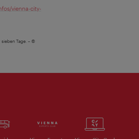
nfos/vienna-city-
r sieben Tage.
–
©
Jetzt erhältlich: Wiens offizi