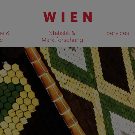
ie &
Statistik &
Services
e
Marktforschung
Suchergebnisse auf Karte an