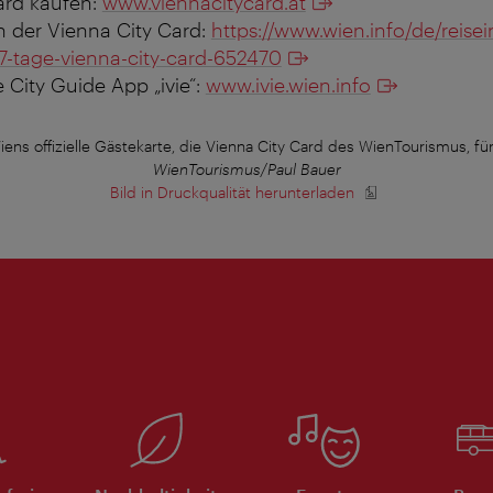
ard kaufen:
www.viennacitycard.at
n der Vienna City Card:
https://www.wien.info/de/reisei
/7-tage-vienna-city-card-652470
e City Guide App „ivie“:
www.ivie.wien.info
 Wiens offizielle Gästekarte, die Vienna City Card des WienTourismus, fü
WienTourismus/Paul Bauer
Bild in Druckqualität herunterladen