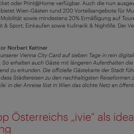
Ticket oder Print@Home verfügbar. Auch die nun ausge
 bietet Wien-Gästen rund 200 Vorteilsangebote für Mu
 Mobilität sowie mindestens 20% Ermäßigung auf Toure
it & Sport, Einkaufen sowie Kulinarik & Nightlife. Der V
or Norbert Kettner
unserer Vienna City Card auf sieben Tage in rein digital
. So erhalten auch Gäste mit längeren Aufenthalten die
nd zu erkunden. Die offizielle Gästekarte der Stadt füh
dass Städtereisen zu den nachhaltigsten Reiseformen z
 mile‘ in der Anreise löst in Wien das dichte Netz an öffen
p Österreichs „ivie“ als idea
ng