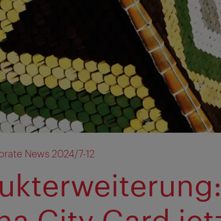
orate News 2024/7-12
ukterweiterung
na City Card jetz