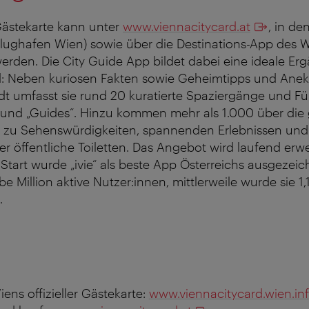
 Gästekarte kann unter
www.viennacitycard.at
, in de
 Flughafen Wien) sowie über die Destinations-App des
werden. Die City Guide App bildet dabei eine ideale Er
d: Neben kuriosen Fakten sowie Geheimtipps und Anek
t umfasst sie rund 20 kuratierte Spaziergänge und F
 und „Guides“. Hinzu kommen mehr als 1.000 über die
äge zu Sehenswürdigkeiten, spannenden Erlebnissen un
r öffentliche Toiletten. Das Angebot wird laufend erwei
Start wurde „ivie“ als beste App Österreichs ausgezeic
be Million aktive Nutzer:innen, mittlerweile wurde sie 1,
.
iens offizieller Gästekarte:
www.viennacitycard.wien.in