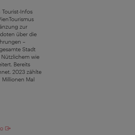
n Tourist-Infos
 WienTourismus
gänzung zur
doten über die
ührungen –
 gesamte Stadt
d Nützlichem wie
tert. Bereits
hnet. 2023 zählte
1 Millionen Mal
fo